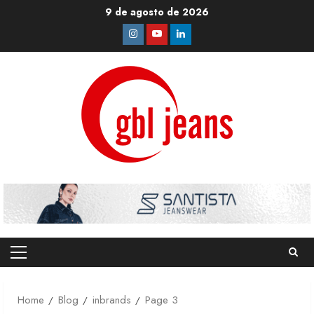
Skip
9 de agosto de 2026
to
Instagram
Youtube
Linkedin
content
Primary
Menu
Home
Blog
inbrands
Page 3