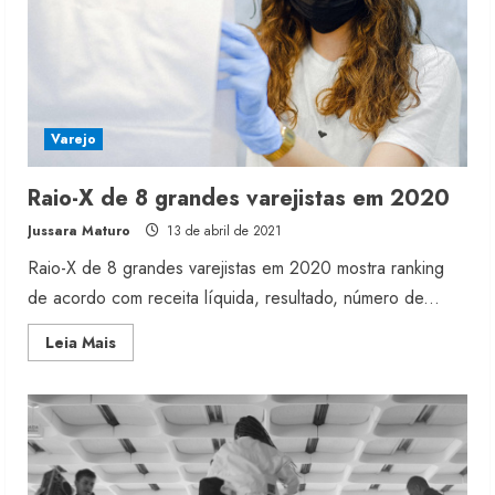
Varejo
Raio-X de 8 grandes varejistas em 2020
Jussara Maturo
13 de abril de 2021
Raio-X de 8 grandes varejistas em 2020 mostra ranking
de acordo com receita líquida, resultado, número de...
Read
Leia Mais
more
about
Raio-
X
de
8
grandes
varejistas
em