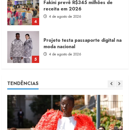
Projeto testa passaporte digital na
moda nacional
4 de agosto de 2026
5
Dia dos Pais reforça retomada da
moda no varejo
7 de agosto de 2026
1
Moda vende US$63,7 bilhões em
TENDÊNCIAS
produtos licenciados
6 de agosto de 2026
2
Renata Caixeta assume Movimento
Sou de Algodão
5 de agosto de 2026