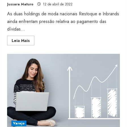
Jussara Maturo
12 de abril de 2022
As duas holdings de moda nacionais Restoque e Inbrands
ainda enfrentam pressão relativa ao pagamento das
dívidas...
Read
Leia Mais
more
about
Restoque
tem
perda
e
Inbrands
lucra
em
2021
Varejo