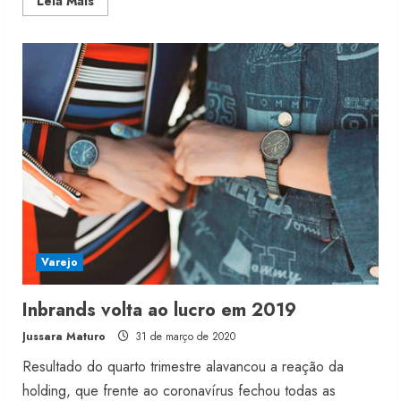
Read
Leia Mais
more
about
Dobra
perda
da
Inbrands
no
trimestre
Varejo
Moda vende US$63,7 bilhões em
produtos licenciados
Inbrands volta ao lucro em 2019
6 de agosto de 2026
Jussara Maturo
31 de março de 2020
2
Resultado do quarto trimestre alavancou a reação da
holding, que frente ao coronavírus fechou todas as
Renata Caixeta assume Movimento