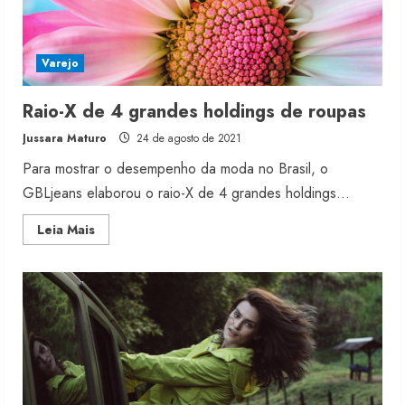
Varejo
Raio-X de 4 grandes holdings de roupas
Jussara Maturo
24 de agosto de 2021
Para mostrar o desempenho da moda no Brasil, o
GBLjeans elaborou o raio-X de 4 grandes holdings...
Read
Leia Mais
more
about
Raio-
X
de
4
grandes
holdings
de
roupas