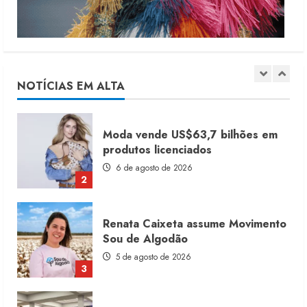
1
Moda vende US$63,7 bilhões em
produtos licenciados
6 de agosto de 2026
NOTÍCIAS EM ALTA
2
Renata Caixeta assume Movimento
Sou de Algodão
5 de agosto de 2026
3
Fakini prevê R$345 milhões de
receita em 2026
4 de agosto de 2026
4