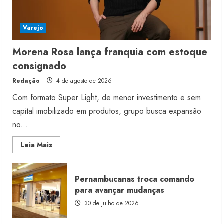
Varejo
Morena Rosa lança franquia com estoque
consignado
Redação
4 de agosto de 2026
Com formato Super Light, de menor investimento e sem
capital imobilizado em produtos, grupo busca expansão
no...
Read
Leia Mais
more
about
Morena
Rosa
Pernambucanas troca comando
lança
franquia
para avançar mudanças
com
estoque
30 de julho de 2026
consignado