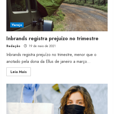
Varejo
Inbrands registra prejuízo no trimestre
Redação
19 de maio de 2021
Inbrands registra prejuízo no trimestre, menor que o
anotado pela dona da Ellus de janeiro a março...
Read
Leia Mais
more
about
Inbrands
registra
prejuízo
no
trimestre