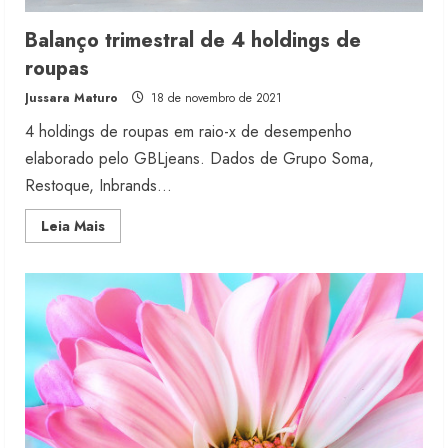
Balanço trimestral de 4 holdings de
roupas
Jussara Maturo
18 de novembro de 2021
4 holdings de roupas em raio-x de desempenho
elaborado pelo GBLjeans. Dados de Grupo Soma,
Restoque, Inbrands...
Read
Leia Mais
more
about
Balanço
trimestral
de
4
holdings
de
roupas