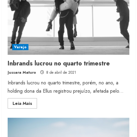
2020
Varejo
Inbrands lucrou no quarto trimestre
Jussara Maturo
8 de abril de 2021
Inbrands lucrou no quarto trimestre, porém, no ano, a
holding dona da Ellus registrou prejuízo, afetada pelo...
Read
Leia Mais
more
about
Inbrands
lucrou
no
quarto
trimestre