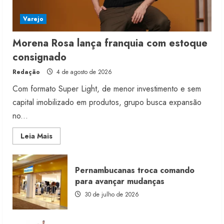
Varejo
Morena Rosa lança franquia com estoque
consignado
Redação
4 de agosto de 2026
Com formato Super Light, de menor investimento e sem
capital imobilizado em produtos, grupo busca expansão
no...
Read
Leia Mais
more
about
Morena
Rosa
Pernambucanas troca comando
lança
franquia
para avançar mudanças
com
estoque
30 de julho de 2026
consignado