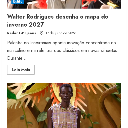
Estilo
Walter Rodrigues desenha o mapa do
inverno 2027
Radar GBLjeans
17 de julho de 2026
Palestra no Inspiramais aponta inovação concentrada no
masculino e na releitura dos clássicos em novas silhuetas
Durante...
Read
Leia Mais
more
about
Walter
Rodrigues
desenha
o
mapa
do
inverno
2027