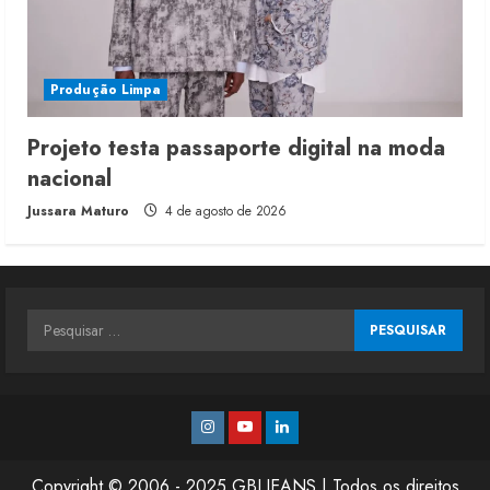
Produção Limpa
Projeto testa passaporte digital na moda
nacional
Jussara Maturo
4 de agosto de 2026
Pesquisar
por:
Instagram
Youtube
Linkedin
Copyright © 2006 - 2025 GBLJEANS | Todos os direitos