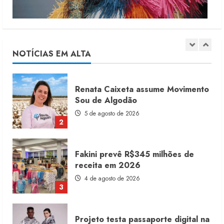
Renata Caixeta assume Movimento
Sou de Algodão
5 de agosto de 2026
NOTÍCIAS EM ALTA
2
Fakini prevê R$345 milhões de
receita em 2026
4 de agosto de 2026
3
Projeto testa passaporte digital na
moda nacional
4 de agosto de 2026
4
Morena Rosa lança franquia com