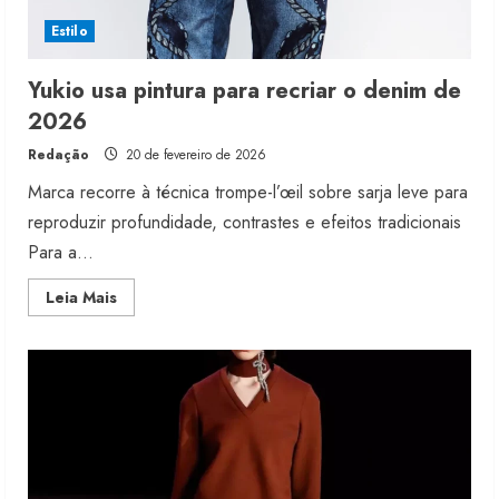
Estilo
Yukio usa pintura para recriar o denim de
2026
Redação
20 de fevereiro de 2026
Marca recorre à técnica trompe-l’œil sobre sarja leve para
reproduzir profundidade, contrastes e efeitos tradicionais
Para a...
Read
Leia Mais
more
about
Yukio
usa
pintura
para
recriar
o
denim
de
2026