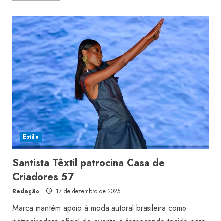
about
Novas
saias
longas
em
denim
desafiam
engenharia
Estilo
Renata Caixeta assume Movimento
Sou de Algodão
Santista Têxtil patrocina Casa de
5 de agosto de 2026
Criadores 57
2
Redação
17 de dezembro de 2025
Marca mantém apoio à moda autoral brasileira como
Fakini prevê R$345 milhões de
receita em 2026