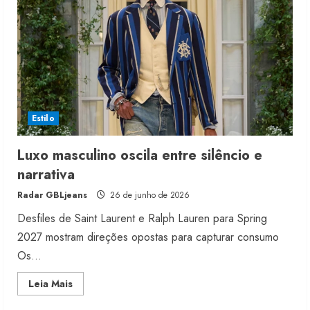
do
luxo
Estilo
Luxo masculino oscila entre silêncio e
narrativa
Radar GBLjeans
26 de junho de 2026
Desfiles de Saint Laurent e Ralph Lauren para Spring
2027 mostram direções opostas para capturar consumo
Os...
Read
Leia Mais
more
about