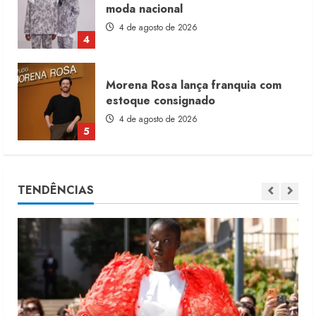
estoque consignado
4 de agosto de 2026
5
Moda vende US$63,7 bilhões em
produtos licenciados
6 de agosto de 2026
1
Renata Caixeta assume Movimento
TENDÊNCIAS
Sou de Algodão
5 de agosto de 2026
2
Fakini prevê R$345 milhões de
receita em 2026
4 de agosto de 2026
3