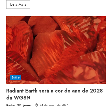
Read
Leia Mais
more
about
As
marcas
que
vestem
as
favoritas
da
Copa
2026
Estilo
Radiant Earth será a cor do ano de 2028
da WGSN
Radar GBLjeans
24 de março de 2026