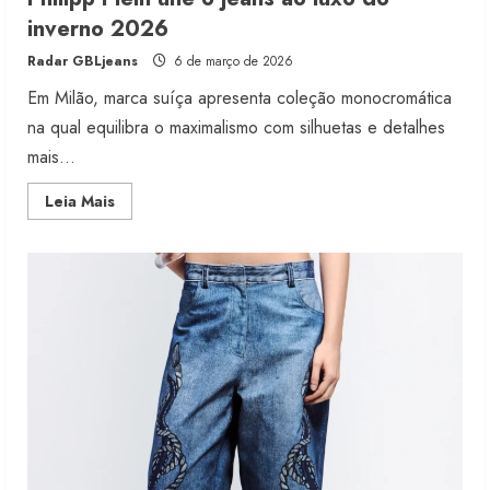
inverno 2026
Radar GBLjeans
6 de março de 2026
Em Milão, marca suíça apresenta coleção monocromática
na qual equilibra o maximalismo com silhuetas e detalhes
mais...
Read
Leia Mais
more
about
Philipp
Plein
une
o
jeans
ao
luxo
do
inverno
2026