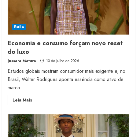
Estilo
Economia e consumo forçam novo reset
do luxo
Jussara Maturo
10 de julho de 2026
Estudos globais mostram consumidor mais exigente e, no
Brasil, Walter Rodrigues aponta essência como ativo de
marca...
Read
Leia Mais
more
about
Economia
e
consumo
forçam
novo
reset