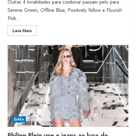
Outras 4 tonalidades para combinar passam pelo para
Serene Green, Offline Blue, Positively Yellow e Flourish
Pink...
Read
Leia Mais
more
about
Radiant
Earth
será
a
cor
do
ano
de
2028
da
WGSN
Estilo
Philipp Plein une o jeans ao luxo do