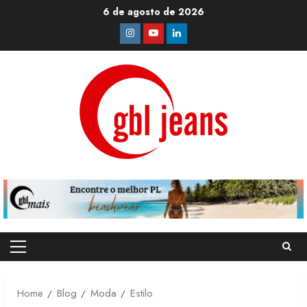
Skip
6 de agosto de 2026
to
Instagram
Youtube
Linkedin
content
Primary
Menu
Home
Blog
Moda
Estilo