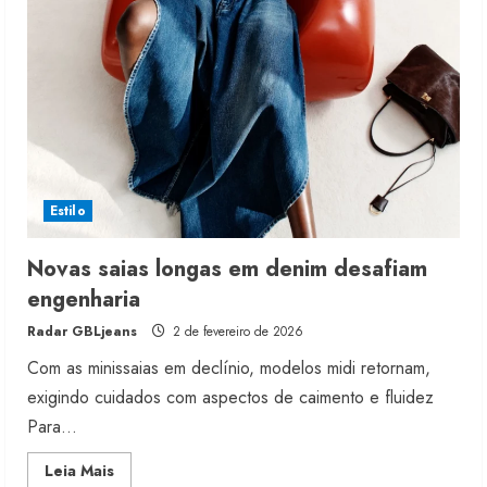
inverno
2026/2027
Estilo
Novas saias longas em denim desafiam
engenharia
Radar GBLjeans
2 de fevereiro de 2026
Com as minissaias em declínio, modelos midi retornam,
exigindo cuidados com aspectos de caimento e fluidez
Para...
Read
Leia Mais
more