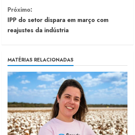
n
Próximo:
t
IPP do setor dispara em março com
i
reajustes da indústria
n
u
MATÉRIAS RELACIONADAS
e
R
e
a
d
i