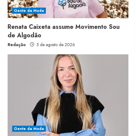
n
Gente da Moda
g
Renata Caixeta assume Movimento Sou
de Algodão
Redação
5 de agosto de 2026
Gente da Moda