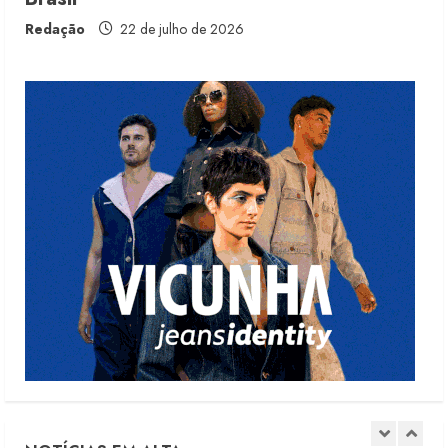
Fakini prevê R$345 milhões de
receita em 2026
Redação
22 de julho de 2026
4 de agosto de 2026
4
Projeto testa passaporte digital na
moda nacional
4 de agosto de 2026
5
Dia dos Pais reforça retomada da
moda no varejo
7 de agosto de 2026
1
Moda vende US$63,7 bilhões em
produtos licenciados
6 de agosto de 2026