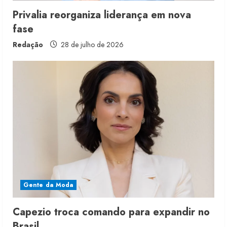
Privalia reorganiza liderança em nova
fase
Redação
28 de julho de 2026
Moda vende US$63,7 bilhões em
produtos licenciados
6 de agosto de 2026
2
Renata Caixeta assume Movimento
Sou de Algodão
Gente da Moda
5 de agosto de 2026
3
Capezio troca comando para expandir no
Brasil