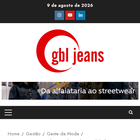
Skip
9 de agosto de 2026
to
Instagram
Youtube
Linkedin
content
Primary
Menu
Home
Gestão
Gente da Moda