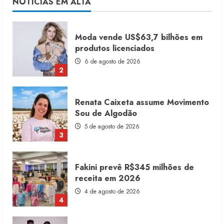
NOTÍCIAS EM ALTA
2
Renata Caixeta assume Movimento
Sou de Algodão
5 de agosto de 2026
3
Fakini prevê R$345 milhões de
receita em 2026
4 de agosto de 2026
4
Projeto testa passaporte digital na
moda nacional
4 de agosto de 2026
5