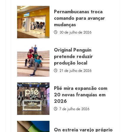
about
Morena
Rosa
Pernambucanas troca
lança
comando para avançar
franquia
com
mudanças
estoque
consignado
30 de julho de 2026
Original Penguin
pretende reduzir
produção local
21 de julho de 2026
Plié mira expansão com
20 novas franquias em
2026
7 de julho de 2026
On estreia varejo próprio