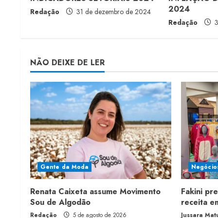
e
2024
Redação
31 de dezembro de 2024
a
Redação
3
d
i
NÃO DEIXE DE LER
n
g
Gente da Moda
Negócio
Renata Caixeta assume Movimento
Fakini pr
Sou de Algodão
receita 
Redação
5 de agosto de 2026
Jussara Mat