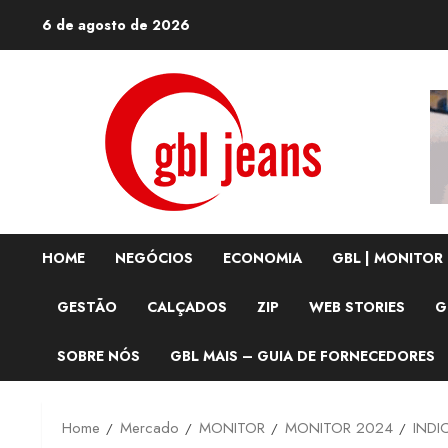
Skip
6 de agosto de 2026
to
content
HOME
NEGÓCIOS
ECONOMIA
GBL | MONITOR
GESTÃO
CALÇADOS
ZIP
WEB STORIES
G
SOBRE NÓS
GBL MAIS – GUIA DE FORNECEDORES
Home
Mercado
MONITOR
MONITOR 2024
INDI