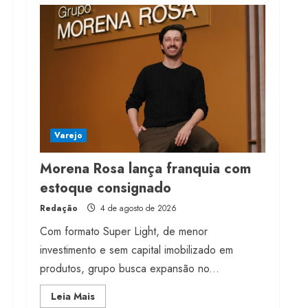
franquia com estoque
consignado
4 de agosto de 2026
4
Mercosul-UE prevê
transição longa para
vestuário
Varejo
3 de agosto de 2026
5
Morena Rosa lança franquia com
estoque consignado
Redação
4 de agosto de 2026
Com formato Super Light, de menor
investimento e sem capital imobilizado em
produtos, grupo busca expansão no...
Read
Leia Mais
more