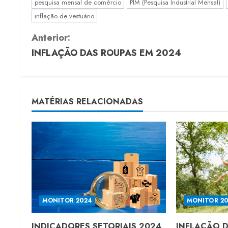
pesquisa mensal de comércio
PIM (Pesquisa Industrial Mensal)
inflação de vestuário
C
Anterior:
INFLAÇÃO DAS ROUPAS EM 2024
o
n
t
MATÉRIAS RELACIONADAS
i
n
u
e
MONITOR 2024
MONITOR 2
R
INDICADORES SETORIAIS 2024
INFLAÇÃO 