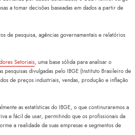
sas a tomar decisões baseadas em dados a partir de
utos de pesquisa, agências governamentais e relatórios
dores Setoriais
, uma base sólida para analisar o
Estilo
pesquisas divulgadas pelo IBGE (Instituto Brasileiro de
Radiant Earth será a cor d
dos de preços industriais, vendas, produção e inflação
de 2028 da WGSN
Radar GBLjeans
24 de março de 2026
mente as estatísticas do IBGE, o que continuraremos a
va e fácil de usar, permitindo que os profissionais da
forme a realidade de suas empresas e segmentos de