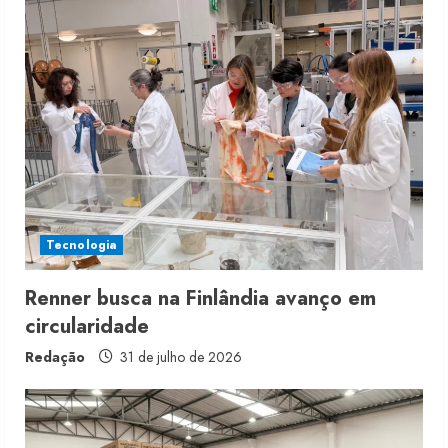
u
e
R
e
a
d
i
Tecnologia
n
Renner busca na Finlândia avanço em
circularidade
g
Redação
31 de julho de 2026