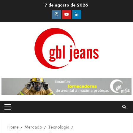
Skip
7 de agosto de 2026
to
Instagram
Youtube
Linkedin
content
Primary
Menu
Home
Mercado
Tecnologia