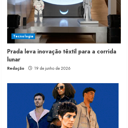
5 de agosto de 2026
2
Fakini prevê R$345 milhões de
receita em 2026
Tecnologia
4 de agosto de 2026
3
Prada leva inovação têxtil para a corrida
lunar
Projeto testa passaporte digital na
moda nacional
Redação
19 de junho de 2026
4 de agosto de 2026
4
Morena Rosa lança franquia com
estoque consignado
4 de agosto de 2026
5