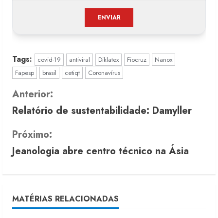
Tags:
covid-19
antiviral
Diklatex
Fiocruz
Nanox
Fapesp
brasil
cetiqt
Coronavírus
C
Anterior:
Relatório de sustentabilidade: Damyller
o
n
Próximo:
Jeanologia abre centro técnico na Ásia
t
i
n
MATÉRIAS RELACIONADAS