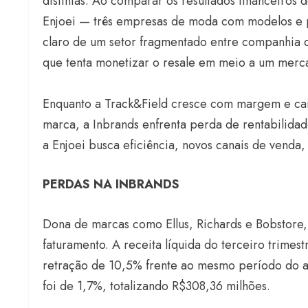
distintas. Ao comparar os resultados financeiros 
Enjoei — três empresas de moda com modelos e p
claro de um setor fragmentado entre companhia
que tenta monetizar o resale em meio a um merca
Enquanto a Track&Field cresce com margem e cai
marca, a Inbrands enfrenta perda de rentabilidad
a Enjoei busca eficiência, novos canais de venda, 
PERDAS NA INBRANDS
Dona de marcas como Ellus, Richards e Bobstore,
faturamento. A receita líquida do terceiro trime
retração de 10,5% frente ao mesmo período do 
foi de 1,7%, totalizando R$308,36 milhões.