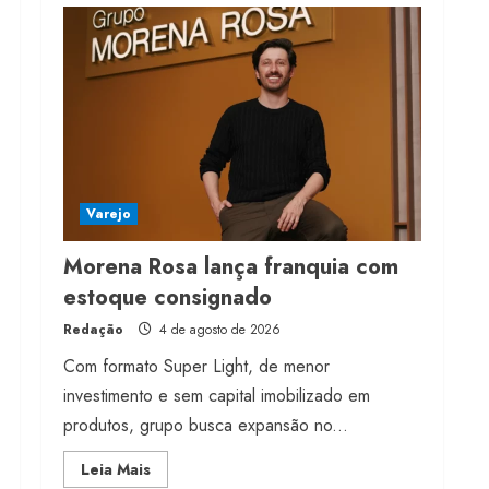
milhões de receita em
2026
4 de agosto de 2026
4
Projeto testa passaporte
digital na moda nacional
4 de agosto de 2026
Varejo
5
Morena Rosa lança franquia com
estoque consignado
Redação
4 de agosto de 2026
Com formato Super Light, de menor
investimento e sem capital imobilizado em
produtos, grupo busca expansão no...
Read
Leia Mais
more