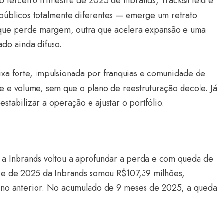
do terceiro trimestre de 2025 de Inbrands, Track&Field e
úblicos totalmente diferentes — emerge um retrato
 que perde margem, outra que acelera expansão e uma
do ainda difuso.
xa forte, impulsionada por franquias e comunidade de
e e volume, sem que o plano de reestruturação decole. Já
estabilizar a operação e ajustar o portfólio.
Estilo
Radiant Earth será a cor d
de 2028 da WGSN
Radar GBLjeans
24 de março de 2026
 a Inbrands voltou a aprofundar a perda e com queda de
stre de 2025 da Inbrands somou R$107,39 milhões,
ano anterior. No acumulado de 9 meses de 2025, a queda