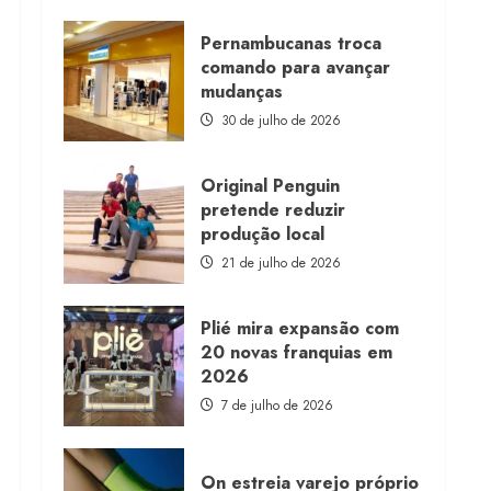
about
Morena
Rosa
Pernambucanas troca
lança
comando para avançar
franquia
com
mudanças
estoque
consignado
30 de julho de 2026
Original Penguin
pretende reduzir
produção local
21 de julho de 2026
Plié mira expansão com
20 novas franquias em
2026
7 de julho de 2026
On estreia varejo próprio