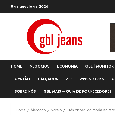
Skip
8 de agosto de 2026
to
content
HOME
NEGÓCIOS
ECONOMIA
GBL | MONITOR
GESTÃO
CALÇADOS
ZIP
WEB STORIES
G
SOBRE NÓS
GBL MAIS – GUIA DE FORNECEDORES
Home
Mercado
Varejo
Três visões da moda no terc