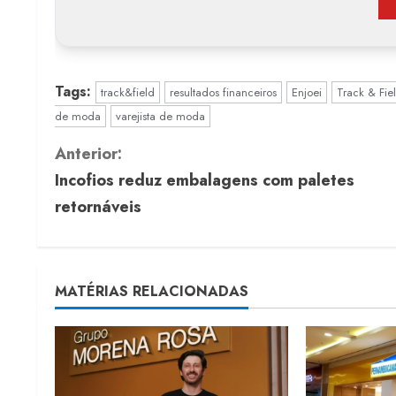
Tags:
track&field
resultados financeiros
Enjoei
Track & Fie
de moda
varejista de moda
C
Anterior:
Incofios reduz embalagens com paletes
o
retornáveis
n
t
MATÉRIAS RELACIONADAS
i
n
u