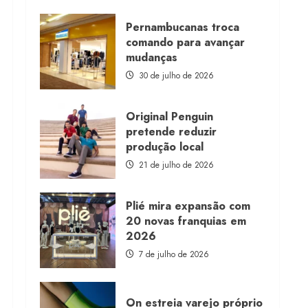
about
Morena
Rosa
Pernambucanas troca
lança
comando para avançar
franquia
com
mudanças
estoque
consignado
30 de julho de 2026
Original Penguin
pretende reduzir
produção local
21 de julho de 2026
Plié mira expansão com
20 novas franquias em
2026
7 de julho de 2026
On estreia varejo próprio