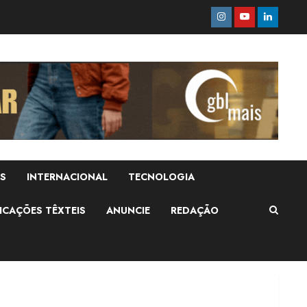
Instagram
Youtube
Linkedi
Fakini prevê R$345
milhões de receita em
S
INTERNACIONAL
TECNOLOGIA
2026
4 de agosto de 2026
2
ICAÇÕES TÊXTEIS
ANUNCIE
REDAÇÃO
Projeto testa passaporte
digital na moda nacional
4 de agosto de 2026
3