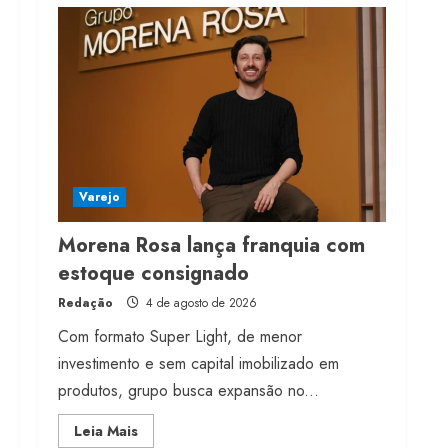
franquia com estoque
consignado
4 de agosto de 2026
4
Mercosul-UE prevê
transição longa para
vestuário
3 de agosto de 2026
5
Varejo
Morena Rosa lança franquia com
estoque consignado
Redação
4 de agosto de 2026
Com formato Super Light, de menor
investimento e sem capital imobilizado em
produtos, grupo busca expansão no...
Read
Leia Mais
more