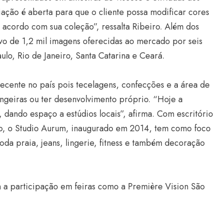
iação é aberta para que o cliente possa modificar cores
acordo com sua coleção”, ressalta Ribeiro. Além dos
vo de 1,2 mil imagens oferecidas ao mercado por seis
lo, Rio de Janeiro, Santa Catarina e Ceará.
recente no país pois tecelagens, confecções e a área de
geiras ou ter desenvolvimento próprio. “Hoje a
Estilo
dando espaço a estúdios locais”, afirma. Com escritório
Radiant Earth será a cor d
lo, o Studio Aurum, inaugurado em 2014, tem como foco
de 2028 da WGSN
da praia, jeans, lingerie, fitness e também decoração
Radar GBLjeans
24 de março de 2026
 a participação em feiras como a Première Vision São