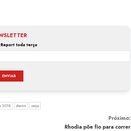
WSLETTER
 Report toda terça
o 2018
denim
sarja
Próximo:
Rhodia põe fio para correr