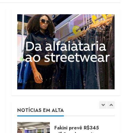
Morena Rosa lança
franquia com estoque
consignado
4 de agosto de 2026
4
Mercosul-UE prevê
transição longa para
vestuário
3 de agosto de 2026
5
Renata Caixeta assume
Movimento Sou de
Algodão
5 de agosto de 2026
NOTÍCIAS EM ALTA
1
Fakini prevê R$345
milhões de receita em