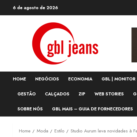
Skip
6 de agosto de 2026
to
content
HOME
NEGÓCIOS
ECONOMIA
GBL | MONITOR
GESTÃO
CALÇADOS
ZIP
WEB STORIES
G
SOBRE NÓS
GBL MAIS – GUIA DE FORNECEDORES
Home
Moda
Estilo
Studio Aurum leva novidades à Feb