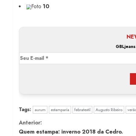
Foto
10
NE
GBLjeans
Tags:
aurum
estamparia
febratextil
Augusto Ribeiro
verã
C
Anterior:
Quem estampa: inverno 2018 da Cedro.