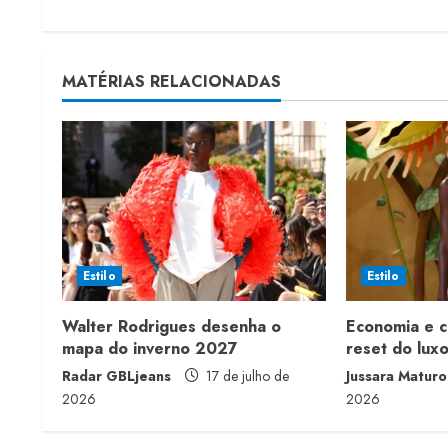
o
n
t
MATÉRIAS RELACIONADAS
i
n
u
e
Estilo
Estilo
R
Walter Rodrigues desenha o
Economia e 
e
mapa do inverno 2027
reset do lux
a
Radar GBLjeans
17 de julho de
Jussara Maturo
2026
2026
d