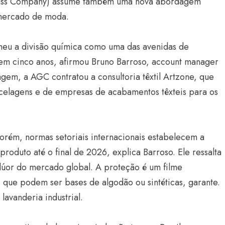
 Glass Company) assume também uma nova abordagem
 mercado de moda.
lheu a divisão química como uma das avenidas de
em cinco anos, afirmou Bruno Barroso, account manager
m, a AGC contratou a consultoria têxtil Artzone, que
celagens e de empresas de acabamentos têxteis para os
Estilo
Radiant Earth será a cor d
Porém, normas setoriais internacionais estabelecem a
de 2028 da WGSN
roduto até o final de 2026, explica Barroso. Ele ressalta
Radar GBLjeans
24 de março de 2026
 flúor do mercado global. A proteção é um filme
, que podem ser bases de algodão ou sintéticas, garante.
lavanderia industrial.