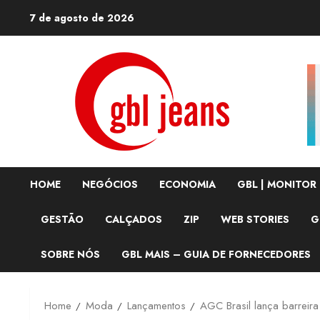
Skip
7 de agosto de 2026
to
content
HOME
NEGÓCIOS
ECONOMIA
GBL | MONITOR
GESTÃO
CALÇADOS
ZIP
WEB STORIES
G
SOBRE NÓS
GBL MAIS – GUIA DE FORNECEDORES
Home
Moda
Lançamentos
AGC Brasil lança barreira 