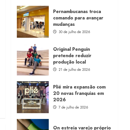
about
Morena
Rosa
Pernambucanas troca
lança
comando para avançar
franquia
com
mudanças
estoque
consignado
30 de julho de 2026
Original Penguin
pretende reduzir
produção local
21 de julho de 2026
Plié mira expansão com
20 novas franquias em
2026
7 de julho de 2026
On estreia varejo próprio