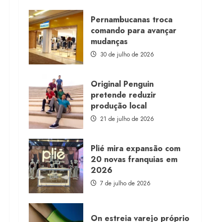
about
Morena
Rosa
Pernambucanas troca
lança
comando para avançar
franquia
com
mudanças
estoque
consignado
30 de julho de 2026
Original Penguin
pretende reduzir
produção local
21 de julho de 2026
Plié mira expansão com
20 novas franquias em
2026
7 de julho de 2026
On estreia varejo próprio