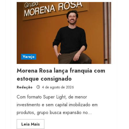
milhões de receita em
2026
4 de agosto de 2026
4
Projeto testa passaporte
digital na moda nacional
4 de agosto de 2026
Varejo
5
Morena Rosa lança franquia com
estoque consignado
Redação
4 de agosto de 2026
Com formato Super Light, de menor
investimento e sem capital imobilizado em
produtos, grupo busca expansão no...
Read
Leia Mais
more