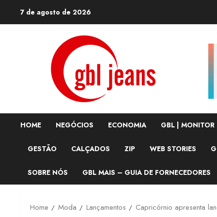
Skip
7 de agosto de 2026
to
content
HOME
NEGÓCIOS
ECONOMIA
GBL | MONITOR
GESTÃO
CALÇADOS
ZIP
WEB STORIES
G
SOBRE NÓS
GBL MAIS – GUIA DE FORNECEDORES
Home
Moda
Lançamentos
Capricórnio apresenta l