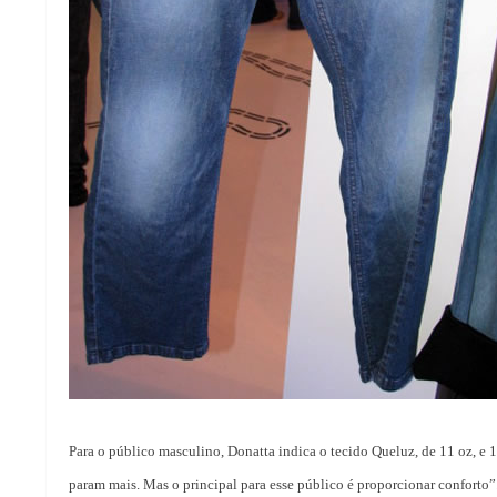
Para o público masculino, Donatta indica o tecido Queluz, de 11 oz, e
param mais. Mas o principal para esse público é proporcionar conforto”