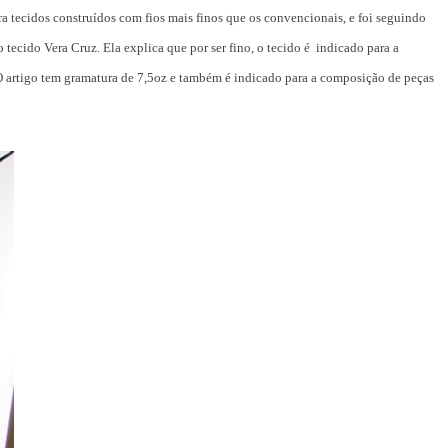
 tecidos construídos com fios mais finos que os convencionais, e foi seguindo
o tecido Vera Cruz. Ela explica que por ser fino, o tecido é indicado para a
O artigo tem gramatura de 7,5oz e também é indicado para a composição de peças
Estilo
Radiant Earth será a cor d
de 2028 da WGSN
Radar GBLjeans
24 de março de 2026