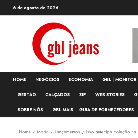
Skip
6 de agosto de 2026
to
content
HOME
NEGÓCIOS
ECONOMIA
GBL | MONITOR
GESTÃO
CALÇADOS
ZIP
WEB STORIES
G
SOBRE NÓS
GBL MAIS – GUIA DE FORNECEDORES
Home
Moda
Lançamentos
Isko antecipa coleção na 