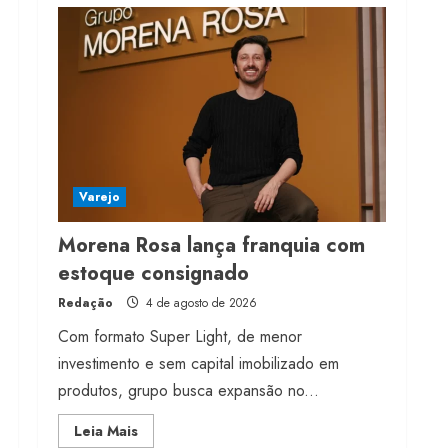
digital na moda nacional
4 de agosto de 2026
4
Morena Rosa lança
franquia com estoque
consignado
4 de agosto de 2026
5
Varejo
Morena Rosa lança franquia com
estoque consignado
Redação
4 de agosto de 2026
Com formato Super Light, de menor
investimento e sem capital imobilizado em
produtos, grupo busca expansão no...
Read
Leia Mais
more