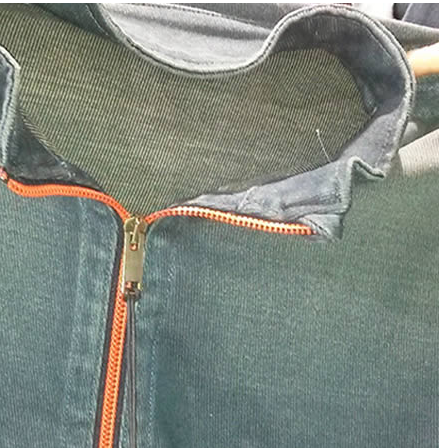
Estilo
Radiant Earth será a cor d
de 2028 da WGSN
Radar GBLjeans
24 de março de 2026