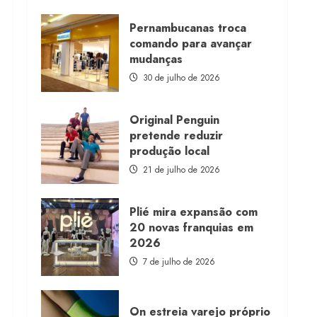
about
Morena
Rosa
Pernambucanas troca
lança
comando para avançar
franquia
com
mudanças
estoque
consignado
30 de julho de 2026
Original Penguin
pretende reduzir
produção local
21 de julho de 2026
Plié mira expansão com
20 novas franquias em
2026
7 de julho de 2026
On estreia varejo próprio