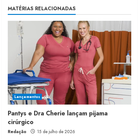
n
MATÉRIAS RELACIONADAS
u
e
R
e
a
d
i
Lançamentos
n
Pantys e Dra Cherie lançam pijama
cirúrgico
g
Redação
15 de julho de 2026