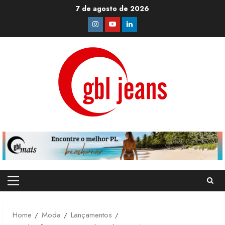
Skip
7 de agosto de 2026
to
Instagram
Youtube
Linkedin
content
Primary
Menu
Home
Moda
Lançamentos