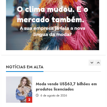
4 de agosto de 2026
5
Dia dos Pais reforça retomada da
moda no varejo
7 de agosto de 2026
1
Moda vende US$63,7 bilhões em
produtos licenciados
6 de agosto de 2026
NOTÍCIAS EM ALTA
2
Renata Caixeta assume Movimento
Sou de Algodão
5 de agosto de 2026
3