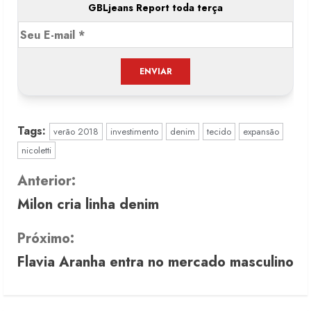
GBLjeans Report toda terça
Tags:
verão 2018
investimento
denim
tecido
expansão
nicoletti
C
Anterior:
Milon cria linha denim
o
n
Próximo:
Flavia Aranha entra no mercado masculino
t
i