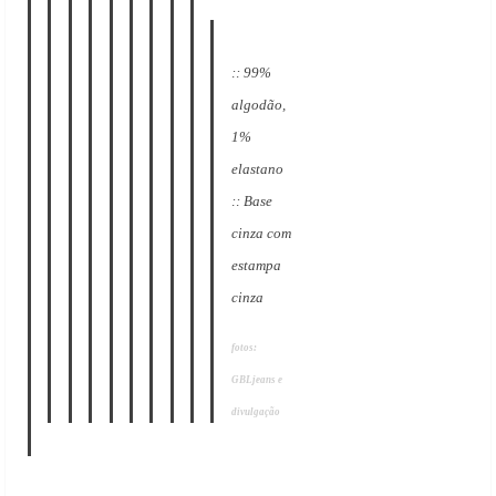
:: 99%
algodão,
1%
elastano
:: Base
cinza com
estampa
cinza
fotos:
GBLjeans e
divulgação