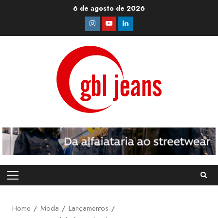
Skip
6 de agosto de 2026
to
Instagram
Youtube
Linkedin
content
Primary
Menu
Home
Moda
Lançamentos