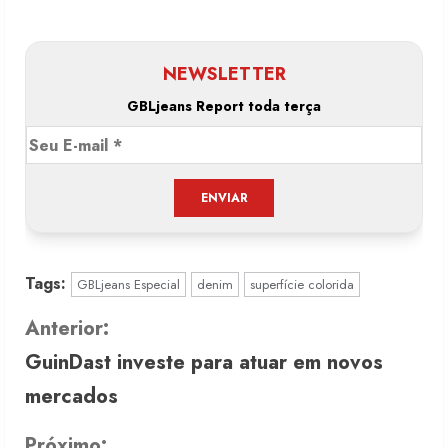
NEWSLETTER
GBLjeans Report toda terça
Tags:
GBLjeans Especial
denim
superfície colorida
C
Anterior:
GuinDast investe para atuar em novos
o
mercados
n
Próximo: