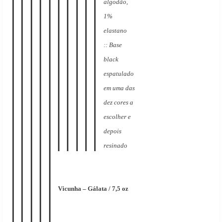
algodão,
1%
elastano
:: Base
black
espatulado
em uma das
dez cores a
escolher e
depois
resinado
Vicunha – Gálata / 7,5 oz