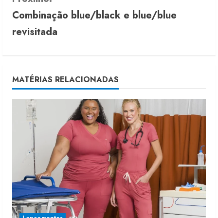
t
Combinação blue/black e blue/blue
i
revisitada
n
u
MATÉRIAS RELACIONADAS
e
R
e
a
d
i
n