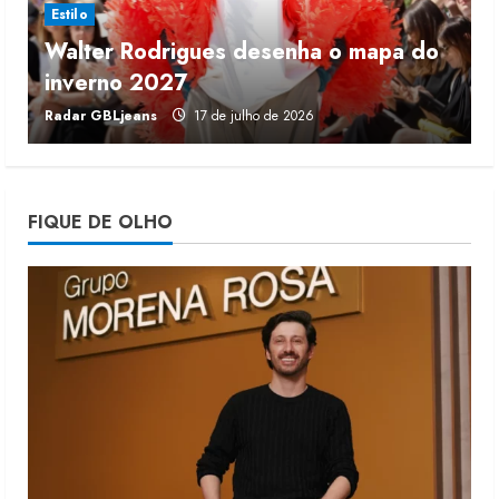
Estilo
Walter Rodrigues desenha o mapa do
Projeto testa passaporte digital na
inverno 2027
r
moda nacional
Radar GBLjeans
17 de julho de 2026
J
4 de agosto de 2026
4
Morena Rosa lança franquia com
FIQUE DE OLHO
estoque consignado
4 de agosto de 2026
5