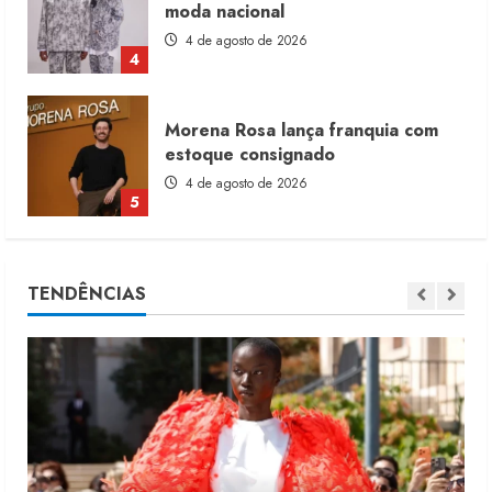
estoque consignado
4 de agosto de 2026
5
Moda vende US$63,7 bilhões em
produtos licenciados
6 de agosto de 2026
1
Renata Caixeta assume Movimento
TENDÊNCIAS
Sou de Algodão
5 de agosto de 2026
2
Fakini prevê R$345 milhões de
receita em 2026
4 de agosto de 2026
3