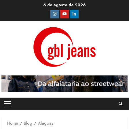
Skip
6 de agosto de 2026
to
Instagram
Youtube
Linkedin
content
Primary
Menu
Home
Blog
Alagoas