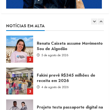
Renata Caixeta assume Movimento
Sou de Algodão
5 de agosto de 2026
NOTÍCIAS EM ALTA
2
Fakini prevê R$345 milhões de
receita em 2026
4 de agosto de 2026
3
Projeto testa passaporte digital na
moda nacional
4 de agosto de 2026
4
Morena Rosa lança franquia com