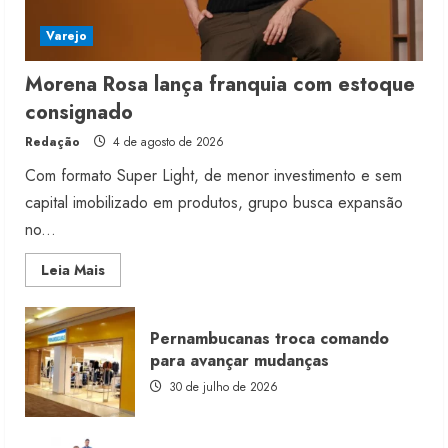
Varejo
Morena Rosa lança franquia com estoque
consignado
Redação
4 de agosto de 2026
Com formato Super Light, de menor investimento e sem
capital imobilizado em produtos, grupo busca expansão
no...
Read
Leia Mais
more
about
Morena
Rosa
Pernambucanas troca comando
lança
franquia
para avançar mudanças
com
estoque
30 de julho de 2026
consignado