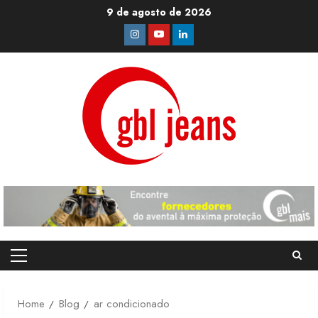
Skip
9 de agosto de 2026
to
Instagram
Youtube
Linkedin
content
Primary
Menu
Home
Blog
ar condicionado