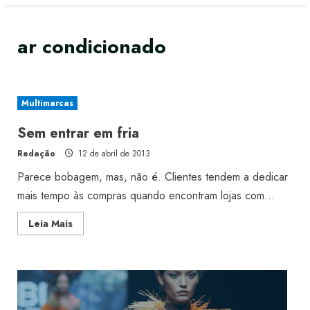
ar condicionado
Multimarcas
Moda vende US$63,7 bilhões em
Sem entrar em fria
produtos licenciados
Redação
12 de abril de 2013
6 de agosto de 2026
2
Parece bobagem, mas, não é. Clientes tendem a dedicar
mais tempo às compras quando encontram lojas com...
Renata Caixeta assume Movimento
Read
Leia Mais
Sou de Algodão
more
about
5 de agosto de 2026
Sem
3
entrar
em
fria
Fakini prevê R$345 milhões de