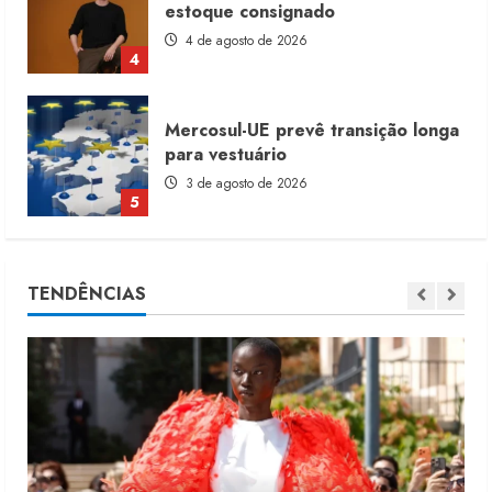
estoque consignado
4 de agosto de 2026
4
Mercosul-UE prevê transição longa
para vestuário
3 de agosto de 2026
5
Renata Caixeta assume Movimento
TENDÊNCIAS
Sou de Algodão
5 de agosto de 2026
1
Fakini prevê R$345 milhões de
receita em 2026
4 de agosto de 2026
2