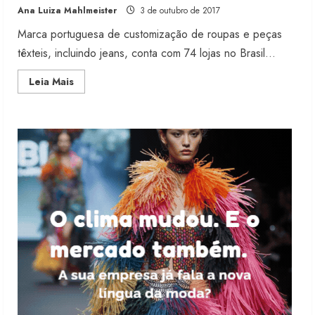
Ana Luiza Mahlmeister
3 de outubro de 2017
4 de agosto de 2026
2
Marca portuguesa de customização de roupas e peças
têxteis, incluindo jeans, conta com 74 lojas no Brasil...
Projeto testa passaporte digital na
Read
Leia Mais
moda nacional
more
about
4 de agosto de 2026
Arranjos
3
Express
expande
operação
no
Brasil
Morena Rosa lança franquia com
estoque consignado
4 de agosto de 2026
4
Mercosul-UE prevê transição longa
para vestuário
3 de agosto de 2026
5