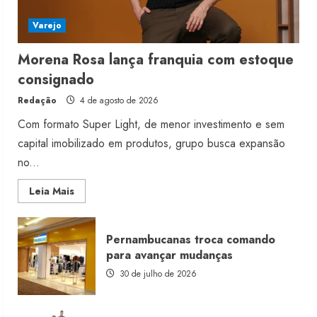
Varejo
Morena Rosa lança franquia com estoque
consignado
Redação
4 de agosto de 2026
Com formato Super Light, de menor investimento e sem
capital imobilizado em produtos, grupo busca expansão
no...
Read
Leia Mais
more
about
Morena
Rosa
Pernambucanas troca comando
lança
franquia
para avançar mudanças
com
estoque
30 de julho de 2026
consignado