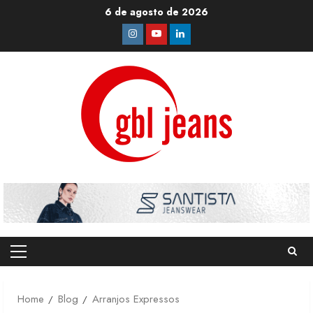
Skip
6 de agosto de 2026
to
Instagram
Youtube
Linkedin
content
Primary
Menu
Home
Blog
Arranjos Expressos