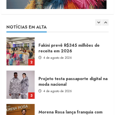
Renata Caixeta assume Movimento
Sou de Algodão
5 de agosto de 2026
NOTÍCIAS EM ALTA
1
Fakini prevê R$345 milhões de
receita em 2026
4 de agosto de 2026
2
Projeto testa passaporte digital na
moda nacional
4 de agosto de 2026
3
Morena Rosa lança franquia com