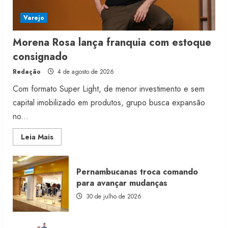
Varejo
Morena Rosa lança franquia com estoque
consignado
Redação
4 de agosto de 2026
Com formato Super Light, de menor investimento e sem
capital imobilizado em produtos, grupo busca expansão
no...
Read
Leia Mais
more
about
Morena
Rosa
Pernambucanas troca comando
lança
franquia
para avançar mudanças
com
estoque
30 de julho de 2026
consignado