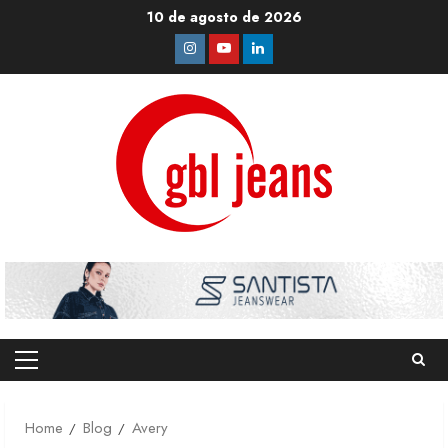
Skip
10 de agosto de 2026
to
Instagram
Youtube
Linkedin
content
Primary
Menu
Home
Blog
Avery