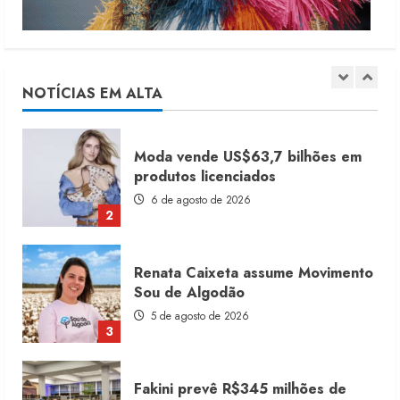
Dia dos Pais reforça retomada da
moda no varejo
7 de agosto de 2026
NOTÍCIAS EM ALTA
1
Moda vende US$63,7 bilhões em
produtos licenciados
6 de agosto de 2026
2
Renata Caixeta assume Movimento
Sou de Algodão
5 de agosto de 2026
3
Fakini prevê R$345 milhões de