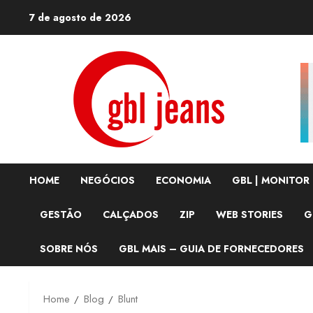
Skip
7 de agosto de 2026
to
content
HOME
NEGÓCIOS
ECONOMIA
GBL | MONITOR
GESTÃO
CALÇADOS
ZIP
WEB STORIES
G
SOBRE NÓS
GBL MAIS – GUIA DE FORNECEDORES
Home
Blog
Blunt