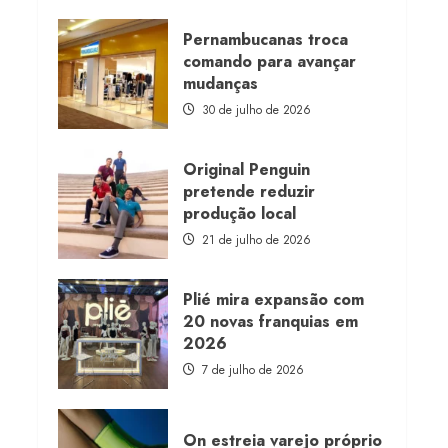
about
Morena
Rosa
Pernambucanas troca
lança
comando para avançar
franquia
com
mudanças
estoque
consignado
30 de julho de 2026
Original Penguin
pretende reduzir
produção local
21 de julho de 2026
Plié mira expansão com
20 novas franquias em
2026
7 de julho de 2026
On estreia varejo próprio