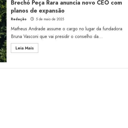
Brechó Peça Rara anuncia novo CEO com
o
fim
planos de expansão
de
2026
Redação
5 de maio de 2025
Matheus Andrade assume o cargo no lugar da fundadora
Bruna Vasconi que vai presidir o conselho da...
Read
Leia Mais
more
about
Brechó
Peça
Rara
anuncia
novo
CEO
com
planos
de
expansão