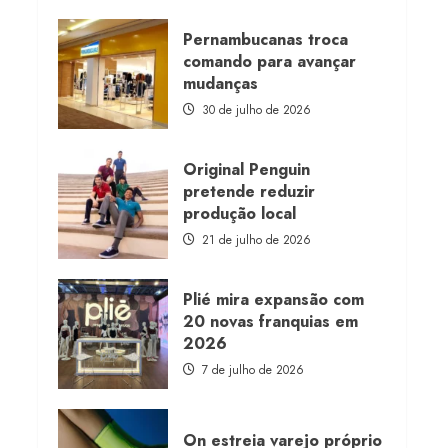
about
Morena
Rosa
Pernambucanas troca
lança
comando para avançar
franquia
com
mudanças
estoque
consignado
30 de julho de 2026
Original Penguin
pretende reduzir
produção local
21 de julho de 2026
Plié mira expansão com
20 novas franquias em
2026
7 de julho de 2026
On estreia varejo próprio