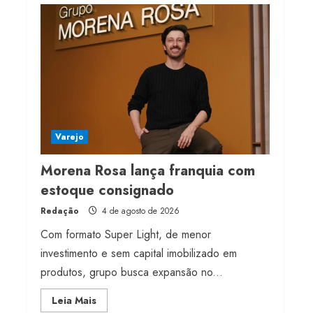
Projeto testa passaporte
digital na moda nacional
4 de agosto de 2026
4
Morena Rosa lança
franquia com estoque
consignado
Varejo
4 de agosto de 2026
5
Morena Rosa lança franquia com
estoque consignado
Redação
4 de agosto de 2026
Com formato Super Light, de menor
investimento e sem capital imobilizado em
produtos, grupo busca expansão no...
Read
Leia Mais
more