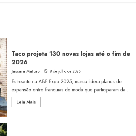
Taco projeta 130 novas lojas até o fim de
2026
Jussara Maturo
8 de julho de 2025
Estreante na ABF Expo 2025, marca lidera planos de
expansão entre franquias de moda que participaram da...
Read
Leia Mais
more
about
Taco
projeta
130
novas
lojas
até