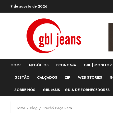
Skip
7 de agosto de 2026
to
content
HOME
NEGÓCIOS
ECONOMIA
GBL | MONITOR
GESTÃO
CALÇADOS
ZIP
WEB STORIES
G
SOBRE NÓS
GBL MAIS – GUIA DE FORNECEDORES
Home
Blog
Brechó Peça Rara