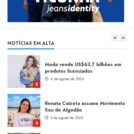
4 de agosto de 2026
5
Dia dos Pais reforça retomada da
moda no varejo
7 de agosto de 2026
NOTÍCIAS EM ALTA
1
Moda vende US$63,7 bilhões em
produtos licenciados
6 de agosto de 2026
2
Renata Caixeta assume Movimento
Sou de Algodão
5 de agosto de 2026
3