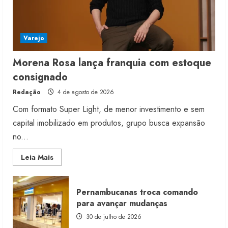
Varejo
Morena Rosa lança franquia com estoque
consignado
Redação
4 de agosto de 2026
Com formato Super Light, de menor investimento e sem
capital imobilizado em produtos, grupo busca expansão
no...
Read
Leia Mais
more
about
Morena
Rosa
Pernambucanas troca comando
lança
franquia
para avançar mudanças
com
estoque
30 de julho de 2026
consignado