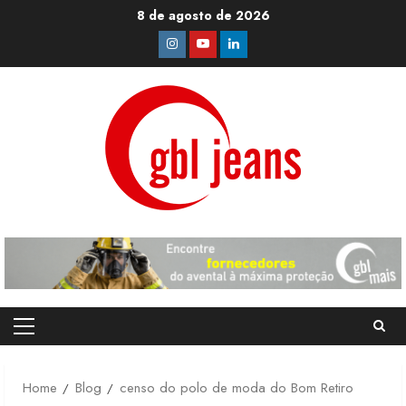
Skip
8 de agosto de 2026
to
Instagram
Youtube
Linkedin
content
Primary
Menu
Home
Blog
censo do polo de moda do Bom Retiro