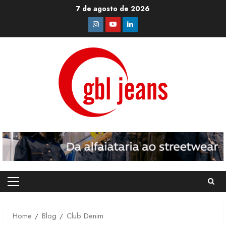
Skip
7 de agosto de 2026
to
Instagram
Youtube
Linkedin
content
Primary
Menu
Home
Blog
Club Denim