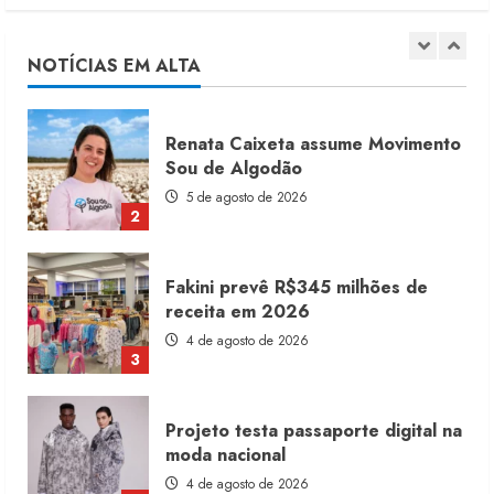
Renata Caixeta assume Movimento
Sou de Algodão
5 de agosto de 2026
NOTÍCIAS EM ALTA
2
Fakini prevê R$345 milhões de
receita em 2026
4 de agosto de 2026
3
Projeto testa passaporte digital na
moda nacional
4 de agosto de 2026
4
Morena Rosa lança franquia com
estoque consignado
4 de agosto de 2026