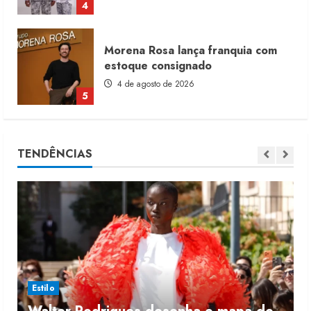
5
Moda vende US$63,7 bilhões em
produtos licenciados
6 de agosto de 2026
1
Renata Caixeta assume Movimento
TENDÊNCIAS
Sou de Algodão
5 de agosto de 2026
2
Fakini prevê R$345 milhões de
receita em 2026
4 de agosto de 2026
3
Estilo