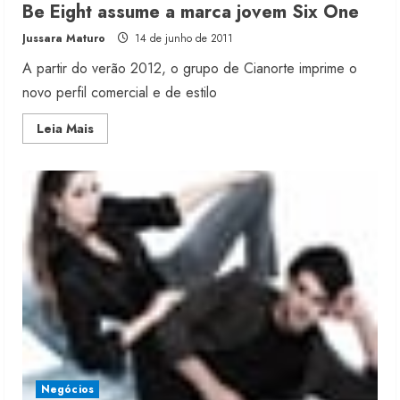
Be Eight assume a marca jovem Six One
Jussara Maturo
14 de junho de 2011
A partir do verão 2012, o grupo de Cianorte imprime o
novo perfil comercial e de estilo
Read
Leia Mais
more
about
Be
Eight
assume
a
marca
jovem
Six
One
Negócios