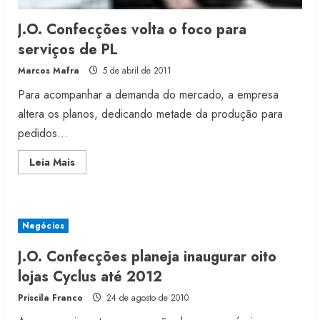
J.O. Confecções volta o foco para
serviços de PL
Marcos Mafra
5 de abril de 2011
Para acompanhar a demanda do mercado, a empresa
altera os planos, dedicando metade da produção para
pedidos...
Read
Leia Mais
more
Renata Caixeta assume Movimento
about
Sou de Algodão
J.O.
Confecções
5 de agosto de 2026
volta
o
2
Negócios
foco
para
serviços
J.O. Confecções planeja inaugurar oito
de
Fakini prevê R$345 milhões de
PL
lojas Cyclus até 2012
receita em 2026
Priscila Franco
24 de agosto de 2010
4 de agosto de 2026
3