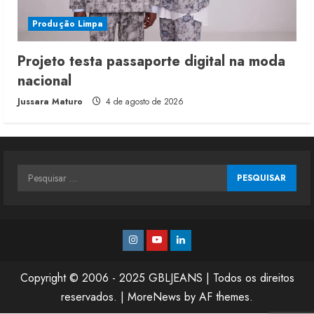
Produção Limpa
Projeto testa passaporte digital na moda
nacional
Jussara Maturo
4 de agosto de 2026
Pesquisar
por:
Instagram
Youtube
Linkedin
Copyright © 2006 - 2025 GBLJEANS | Todos os direitos
reservados.
|
MoreNews
by AF themes.