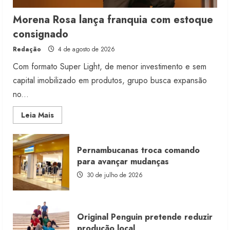
Morena Rosa lança franquia com estoque
consignado
Redação
4 de agosto de 2026
Com formato Super Light, de menor investimento e sem
capital imobilizado em produtos, grupo busca expansão
no...
Read
Leia Mais
more
about
Morena
Rosa
Pernambucanas troca comando
lança
franquia
para avançar mudanças
com
estoque
30 de julho de 2026
consignado
Original Penguin pretende reduzir
produção local