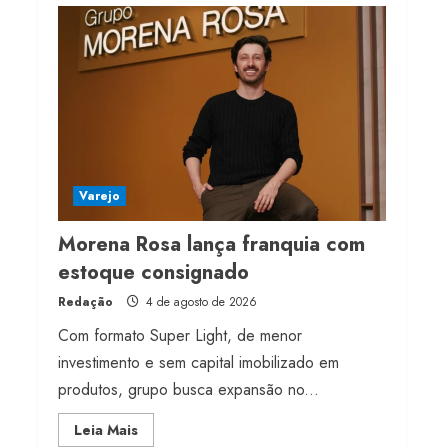
Projeto testa passaporte
digital na moda nacional
4 de agosto de 2026
4
Morena Rosa lança
franquia com estoque
consignado
Varejo
4 de agosto de 2026
5
Morena Rosa lança franquia com
estoque consignado
Redação
4 de agosto de 2026
Com formato Super Light, de menor
investimento e sem capital imobilizado em
produtos, grupo busca expansão no...
Read
Leia Mais
more