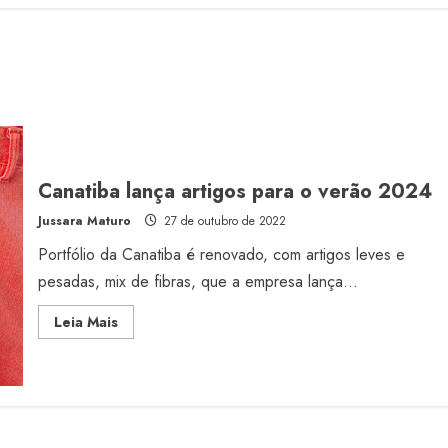
Canatiba lança artigos para o verão 2024
Jussara Maturo
27 de outubro de 2022
Portfólio da Canatiba é renovado, com artigos leves e
pesadas, mix de fibras, que a empresa lança...
Read
Leia Mais
more
about
Canatiba
lança
artigos
para
o
verão
2024