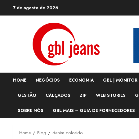
Skip
7 de agosto de 2026
to
content
HOME
NEGÓCIOS
ECONOMIA
GBL | MONITOR
GESTÃO
CALÇADOS
ZIP
WEB STORIES
G
SOBRE NÓS
GBL MAIS – GUIA DE FORNECEDORES
Home
Blog
denim colorido