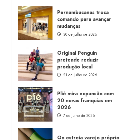
about
Morena
Rosa
Pernambucanas troca
lança
comando para avançar
franquia
com
mudanças
estoque
consignado
30 de julho de 2026
Original Penguin
pretende reduzir
produção local
21 de julho de 2026
Plié mira expansão com
20 novas franquias em
2026
7 de julho de 2026
On estreia varejo próprio