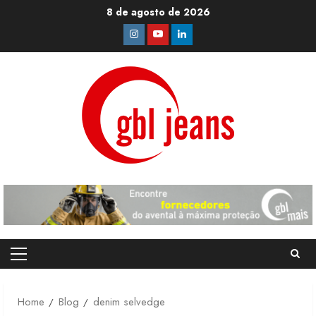
Skip
8 de agosto de 2026
to
Instagram
Youtube
Linkedin
content
Primary
Menu
Home
Blog
denim selvedge