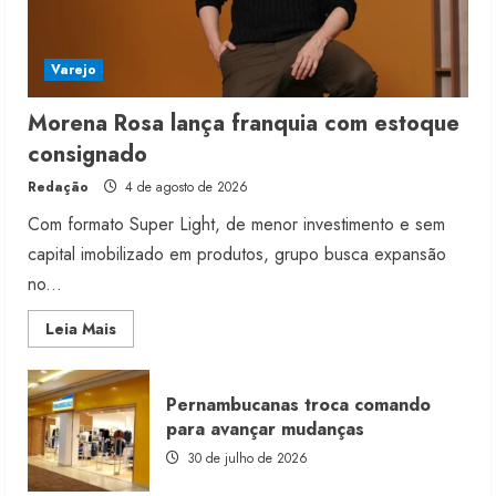
Varejo
Morena Rosa lança franquia com estoque
consignado
Redação
4 de agosto de 2026
Com formato Super Light, de menor investimento e sem
capital imobilizado em produtos, grupo busca expansão
no...
Read
Leia Mais
more
about
Morena
Rosa
Pernambucanas troca comando
lança
franquia
para avançar mudanças
com
estoque
30 de julho de 2026
consignado