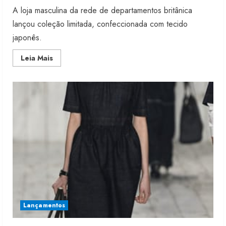
A loja masculina da rede de departamentos britânica
lançou coleção limitada, confeccionada com tecido
japonês.
Read
Leia Mais
more
about
Topman
usa
selvedge
denim
Lançamentos