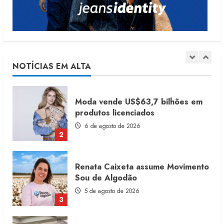
5
Dia dos Pais reforça retomada da
moda no varejo
7 de agosto de 2026
NOTÍCIAS EM ALTA
1
Moda vende US$63,7 bilhões em
produtos licenciados
6 de agosto de 2026
2
Renata Caixeta assume Movimento
Sou de Algodão
5 de agosto de 2026
3