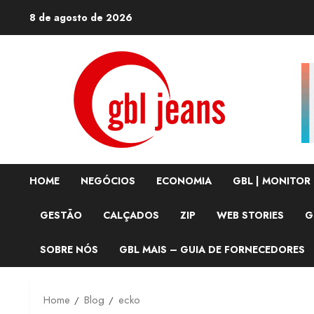
Skip
8 de agosto de 2026
to
content
HOME
NEGÓCIOS
ECONOMIA
GBL | MONITOR
GESTÃO
CALÇADOS
ZIP
WEB STORIES
G
SOBRE NÓS
GBL MAIS – GUIA DE FORNECEDORES
Home
Blog
ecko