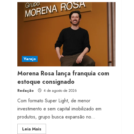
milhões de receita em
2026
4 de agosto de 2026
4
Projeto testa passaporte
digital na moda nacional
4 de agosto de 2026
Varejo
5
Morena Rosa lança franquia com
estoque consignado
Redação
4 de agosto de 2026
Com formato Super Light, de menor
investimento e sem capital imobilizado em
produtos, grupo busca expansão no...
Read
Leia Mais
more