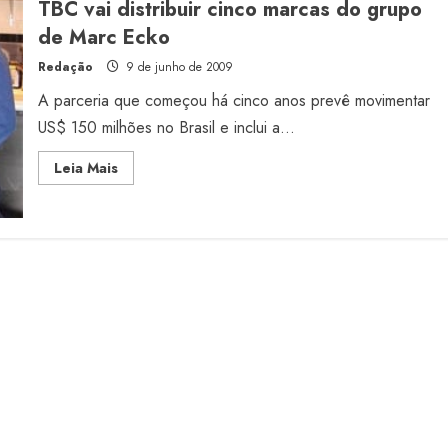
TBC vai distribuir cinco marcas do grupo
coleções
para
de Marc Ecko
o
verão
Redação
9 de junho de 2009
2010
A parceria que começou há cinco anos prevê movimentar
US$ 150 milhões no Brasil e inclui a...
Read
Leia Mais
more
about
TBC
vai
distribuir
cinco
marcas
do
grupo
de
Marc
Ecko