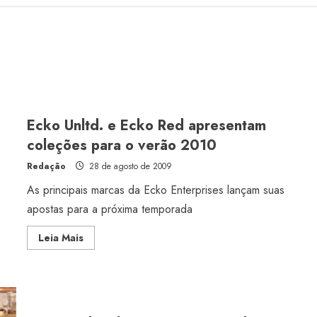
Ecko Unltd. e Ecko Red apresentam
coleções para o verão 2010
Redação
28 de agosto de 2009
As principais marcas da Ecko Enterprises lançam suas
apostas para a próxima temporada
Read
Leia Mais
more
about
Ecko
Unltd.
e
Ecko
Red
apresentam