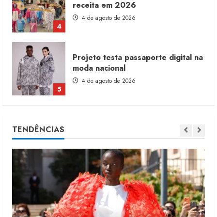
moda nacional
4 de agosto de 2026
5
Dia dos Pais reforça retomada da
moda no varejo
7 de agosto de 2026
1
Moda vende US$63,7 bilhões em
TENDÊNCIAS
produtos licenciados
6 de agosto de 2026
2
Renata Caixeta assume Movimento
Sou de Algodão
5 de agosto de 2026
3