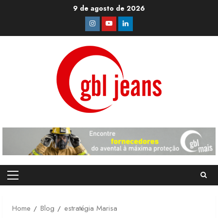
Skip
9 de agosto de 2026
to
Instagram
Youtube
Linkedin
content
Primary
Menu
Home
Blog
estratégia Marisa