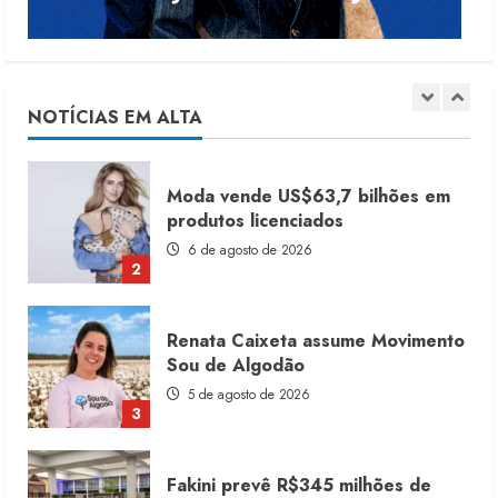
Moda vende US$63,7 bilhões em
produtos licenciados
6 de agosto de 2026
NOTÍCIAS EM ALTA
2
Renata Caixeta assume Movimento
Sou de Algodão
5 de agosto de 2026
3
Fakini prevê R$345 milhões de
receita em 2026
4 de agosto de 2026
4
Projeto testa passaporte digital na