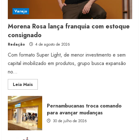
Varejo
Morena Rosa lança franquia com estoque
consignado
Redação
4 de agosto de 2026
Com formato Super Light, de menor investimento e sem
capital imobilizado em produtos, grupo busca expansão
no...
Read
Leia Mais
more
about
Morena
Rosa
Pernambucanas troca comando
lança
franquia
para avançar mudanças
com
estoque
30 de julho de 2026
consignado