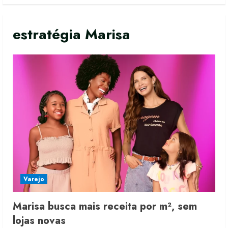
estratégia Marisa
Moda vende US$63,7 bilhões em
produtos licenciados
6 de agosto de 2026
Varejo
2
Marisa busca mais receita por m², sem
Renata Caixeta assume Movimento
lojas novas
Sou de Algodão