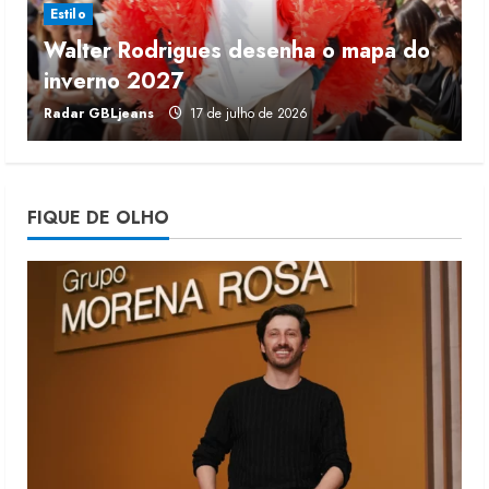
Estilo
Walter Rodrigues desenha o mapa do
Fakini prevê R$345 milhões de
inverno 2027
r
receita em 2026
Radar GBLjeans
17 de julho de 2026
J
4 de agosto de 2026
4
Projeto testa passaporte digital na
FIQUE DE OLHO
moda nacional
4 de agosto de 2026
5