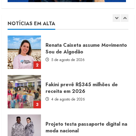
Moda vende US$63,7 bilhões em
produtos licenciados
6 de agosto de 2026
NOTÍCIAS EM ALTA
1
Renata Caixeta assume Movimento
Sou de Algodão
5 de agosto de 2026
2
Fakini prevê R$345 milhões de
receita em 2026
4 de agosto de 2026
3
Projeto testa passaporte digital na
moda nacional