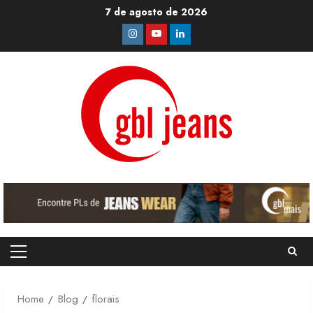
Skip
7 de agosto de 2026
to
Instagram
Youtube
Linkedin
content
Primary
Menu
Home
Blog
florais