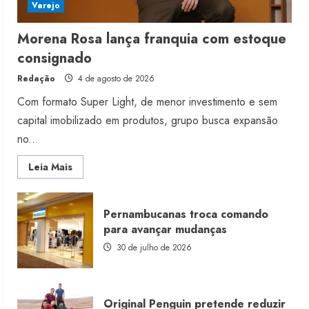
Varejo
Morena Rosa lança franquia com estoque
consignado
Redação
4 de agosto de 2026
Com formato Super Light, de menor investimento e sem
capital imobilizado em produtos, grupo busca expansão
no...
Read
Leia Mais
more
about
Morena
Rosa
Pernambucanas troca comando
lança
franquia
para avançar mudanças
com
estoque
30 de julho de 2026
consignado
Original Penguin pretende reduzir