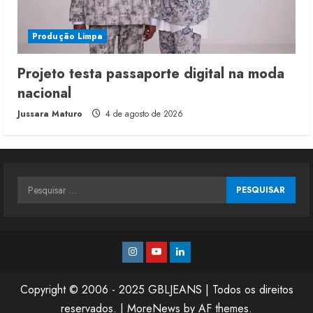
Produção Limpa
Projeto testa passaporte digital na moda
nacional
Jussara Maturo
4 de agosto de 2026
Pesquisar
por:
Instagram
Youtube
Linkedin
Copyright © 2006 - 2025 GBLJEANS | Todos os direitos
reservados.
|
MoreNews
by AF themes.