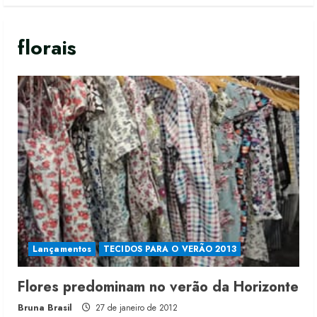
florais
Lançamentos
TECIDOS PARA O VERÃO 2013
Renata Caixeta assume Movimento
Flores predominam no verão da Horizonte
Sou de Algodão
Bruna Brasil
27 de janeiro de 2012
5 de agosto de 2026