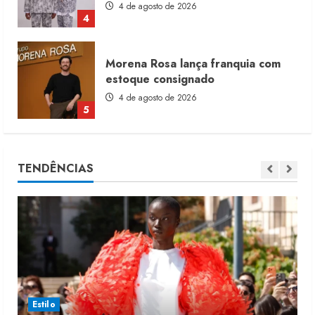
4 de agosto de 2026
4
Morena Rosa lança franquia com
estoque consignado
4 de agosto de 2026
5
Moda vende US$63,7 bilhões em
TENDÊNCIAS
produtos licenciados
6 de agosto de 2026
1
Renata Caixeta assume Movimento
Sou de Algodão
5 de agosto de 2026
2
Estilo