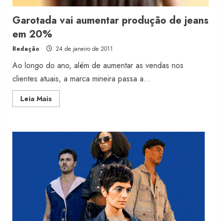
Garotada vai aumentar produção de jeans
Renata Caixeta assume Movimento
em 20%
Sou de Algodão
Redação
24 de janeiro de 2011
5 de agosto de 2026
3
Ao longo do ano, além de aumentar as vendas nos
clientes atuais, a marca mineira passa a...
Fakini prevê R$345 milhões de
Read
Leia Mais
receita em 2026
more
about
4 de agosto de 2026
Garotada
4
vai
aumentar
produção
de
jeans
Projeto testa passaporte digital na
em
moda nacional
20%
4 de agosto de 2026
5