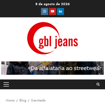
Skip
8 de agosto de 2026
to
Instagram
Youtube
Linkedin
content
Primary
Menu
Home
Blog
Garotada