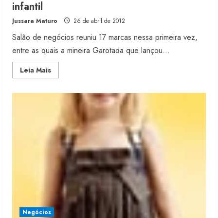
infantil
Jussara Maturo
26 de abril de 2012
Salão de negócios reuniu 17 marcas nessa primeira vez,
entre as quais a mineira Garotada que lançou...
Read
Leia Mais
more
about
Minas
Trend
Preview
estreia
espaço
infantil
Moda vende US$63,7 bilhões em
produtos licenciados
6 de agosto de 2026
Negócios
2