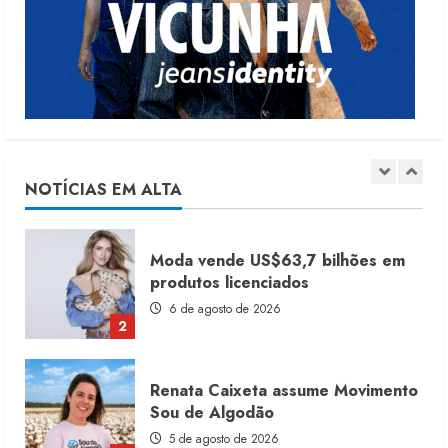
Dia dos Pais reforça retomada da
moda no varejo
7 de agosto de 2026
1
Moda vende US$63,7 bilhões em
produtos licenciados
6 de agosto de 2026
NOTÍCIAS EM ALTA
2
Renata Caixeta assume Movimento
Sou de Algodão
5 de agosto de 2026
3
Fakini prevê R$345 milhões de
receita em 2026
4 de agosto de 2026