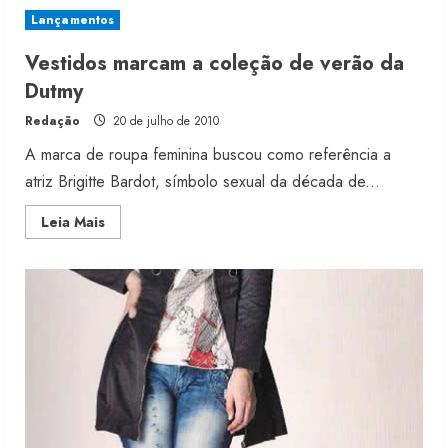
linhas
especiais
Lançamentos
para
cada
região
Vestidos marcam a coleção de verão da
Dutmy
Redação
20 de julho de 2010
A marca de roupa feminina buscou como referência a
atriz Brigitte Bardot, símbolo sexual da década de...
Read
Leia Mais
more
about
Vestidos
marcam
a
coleção
de
verão
da
Dutmy