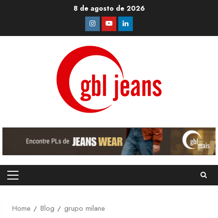
Skip
8 de agosto de 2026
to
Instagram
Youtube
Linkedin
content
Primary
Menu
Home
Blog
grupo milane