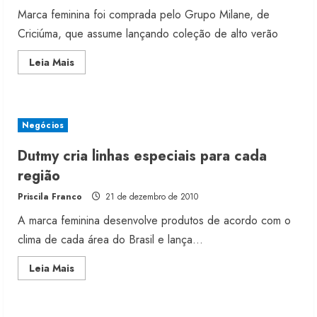
Marca feminina foi comprada pelo Grupo Milane, de
Criciúma, que assume lançando coleção de alto verão
Read
Leia Mais
more
about
Dutmy
volta
ao
mercado
Negócios
Dutmy cria linhas especiais para cada
região
Priscila Franco
21 de dezembro de 2010
A marca feminina desenvolve produtos de acordo com o
clima de cada área do Brasil e lança...
Read
Leia Mais
more
about
Dutmy
cria