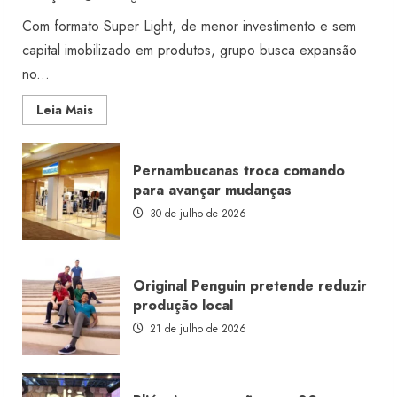
Com formato Super Light, de menor investimento e sem
capital imobilizado em produtos, grupo busca expansão
no...
Read
Leia Mais
more
about
Morena
Rosa
Pernambucanas troca comando
lança
franquia
para avançar mudanças
com
estoque
30 de julho de 2026
consignado
Original Penguin pretende reduzir
produção local
21 de julho de 2026