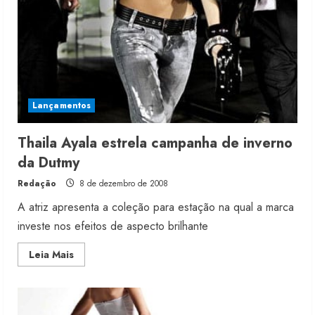
Lançamentos
Thaila Ayala estrela campanha de inverno
da Dutmy
Redação
8 de dezembro de 2008
A atriz apresenta a coleção para estação na qual a marca
investe nos efeitos de aspecto brilhante
Read
Leia Mais
more
about
Thaila
Ayala
estrela
campanha