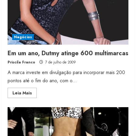
e
tachas
Negócios
Em um ano, Dutmy atinge 600 multimarcas
Priscila Franco
7 de julho de 2009
A marca investe em divulgação para incorporar mais 200
pontos até o fim do ano, com o...
Read
Leia Mais
more
about
Em
um
ano,
Dutmy
atinge
600
multimarcas