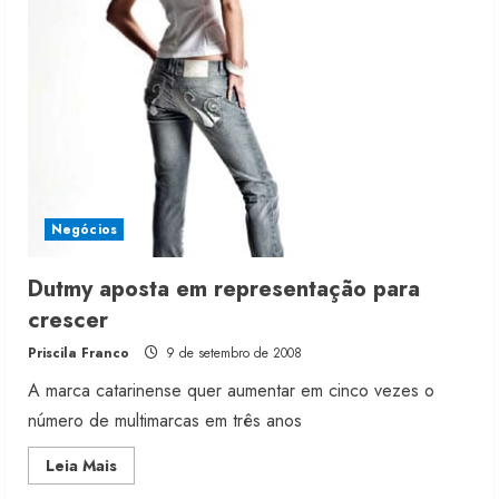
de
inverno
da
Dutmy
Moda vende US$63,7 bilhões em
produtos licenciados
6 de agosto de 2026
Negócios
2
Dutmy aposta em representação para
Renata Caixeta assume Movimento
crescer
Sou de Algodão
Priscila Franco
9 de setembro de 2008
5 de agosto de 2026
3
A marca catarinense quer aumentar em cinco vezes o
número de multimarcas em três anos
Fakini prevê R$345 milhões de
Read
Leia Mais
receita em 2026
more
about