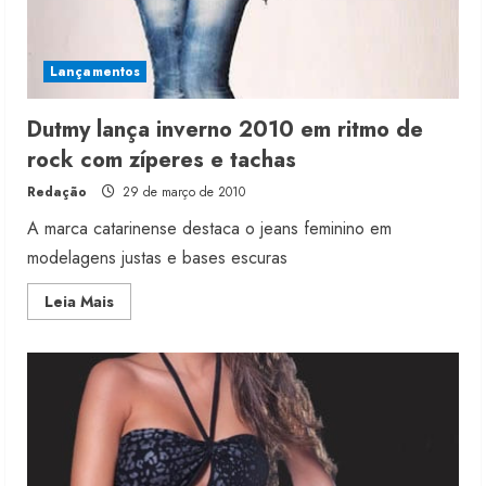
Lançamentos
Dutmy lança inverno 2010 em ritmo de
rock com zíperes e tachas
Redação
29 de março de 2010
A marca catarinense destaca o jeans feminino em
modelagens justas e bases escuras
Read
Leia Mais
more
about
Dutmy
lança
inverno
2010
em
ritmo
de
rock
com
zíperes