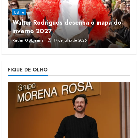
6 de agosto de 2026
2
Estilo
Walter Rodrigues desenha o mapa do
Renata Caixeta assume Movimento
inverno 2027
r
Sou de Algodão
Radar GBLjeans
17 de julho de 2026
J
5 de agosto de 2026
3
Fakini prevê R$345 milhões de
FIQUE DE OLHO
receita em 2026
4 de agosto de 2026
4
Projeto testa passaporte digital na
moda nacional
4 de agosto de 2026
5