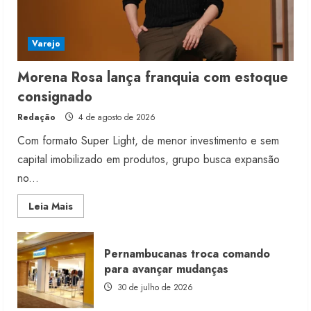
Varejo
Morena Rosa lança franquia com estoque
consignado
Redação
4 de agosto de 2026
Com formato Super Light, de menor investimento e sem
capital imobilizado em produtos, grupo busca expansão
no...
Read
Leia Mais
more
about
Morena
Rosa
Pernambucanas troca comando
lança
franquia
para avançar mudanças
com
estoque
30 de julho de 2026
consignado