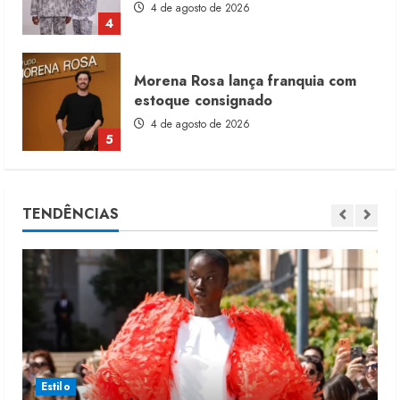
4 de agosto de 2026
4
Morena Rosa lança franquia com
estoque consignado
4 de agosto de 2026
5
Moda vende US$63,7 bilhões em
TENDÊNCIAS
produtos licenciados
6 de agosto de 2026
1
Renata Caixeta assume Movimento
Sou de Algodão
5 de agosto de 2026
2
Estilo