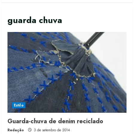
guarda chuva
Estilo
Renata Caixeta assume Movimento
Guarda-chuva de denim reciclado
Sou de Algodão
Redação
3 de setembro de 2014
5 de agosto de 2026