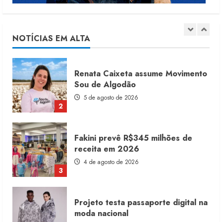
Moda vende US$63,7 bilhões em
produtos licenciados
6 de agosto de 2026
NOTÍCIAS EM ALTA
1
Renata Caixeta assume Movimento
Sou de Algodão
5 de agosto de 2026
2
Fakini prevê R$345 milhões de
receita em 2026
4 de agosto de 2026
3
Projeto testa passaporte digital na
moda nacional