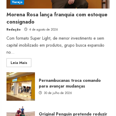
Varejo
Morena Rosa lança franquia com estoque
consignado
Redação
4 de agosto de 2026
Com formato Super Light, de menor investimento e sem
capital imobilizado em produtos, grupo busca expansão
no...
Read
Leia Mais
more
about
Morena
Rosa
Pernambucanas troca comando
lança
franquia
para avançar mudanças
com
estoque
30 de julho de 2026
consignado
Original Penguin pretende reduzir