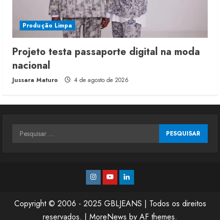
Produção Limpa
Projeto testa passaporte digital na moda
nacional
Jussara Maturo
4 de agosto de 2026
Pesquisar
por:
Instagram
Youtube
Linkedin
Copyright © 2006 - 2025 GBLJEANS | Todos os direitos
reservados.
|
MoreNews
by AF themes.