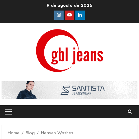
Skip
9 de agosto de 2026
to
Instagram
Youtube
Linkedin
content
Primary
Menu
Home
Blog
Heaven Washes