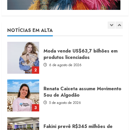
Dia dos Pais reforça retomada da
moda no varejo
7 de agosto de 2026
NOTÍCIAS EM ALTA
1
Moda vende US$63,7 bilhões em
produtos licenciados
6 de agosto de 2026
2
Renata Caixeta assume Movimento
Sou de Algodão
5 de agosto de 2026
3
Fakini prevê R$345 milhões de