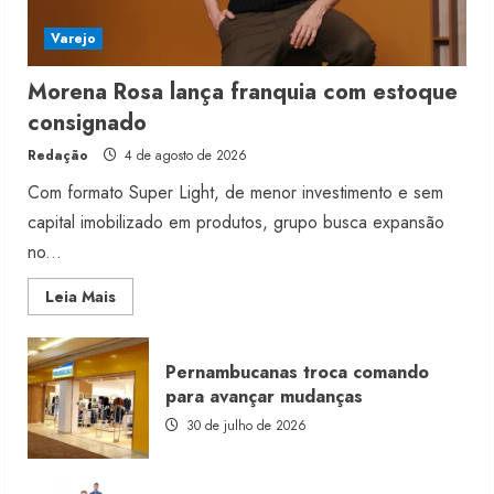
Varejo
Morena Rosa lança franquia com estoque
consignado
Redação
4 de agosto de 2026
Com formato Super Light, de menor investimento e sem
capital imobilizado em produtos, grupo busca expansão
no...
Read
Leia Mais
more
about
Morena
Rosa
Pernambucanas troca comando
lança
franquia
para avançar mudanças
com
estoque
30 de julho de 2026
consignado