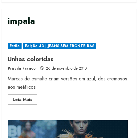
impala
Estilo
Edição 43 | JEANS SEM FRONTEIRAS
Moda vende US$63,7 bilhões em
Unhas coloridas
produtos licenciados
Priscila Franco
26 de novembro de 2010
6 de agosto de 2026
2
Marcas de esmalte criam versões em azul, dos cremosos
aos metálicos
Renata Caixeta assume Movimento
Read
Leia Mais
Sou de Algodão
more
about
5 de agosto de 2026
Unhas
3
coloridas
Fakini prevê R$345 milhões de