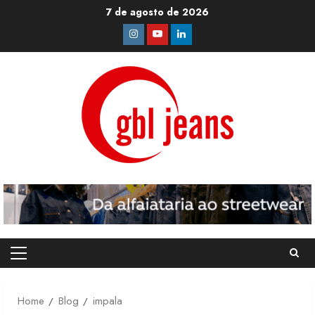
Skip
7 de agosto de 2026
to
Instagram
Youtube
Linkedin
content
Primary
Menu
Home
Blog
impala