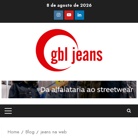
Skip
8 de agosto de 2026
to
Instagram
Youtube
Linkedin
content
Primary
Menu
Home
Blog
jeans na web