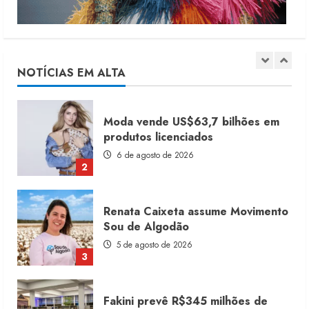
Dia dos Pais reforça retomada da
moda no varejo
7 de agosto de 2026
NOTÍCIAS EM ALTA
1
Moda vende US$63,7 bilhões em
produtos licenciados
6 de agosto de 2026
2
Renata Caixeta assume Movimento
Sou de Algodão
5 de agosto de 2026
3
Fakini prevê R$345 milhões de