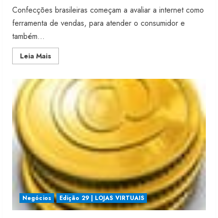
Confecções brasileiras começam a avaliar a internet como
ferramenta de vendas, para atender o consumidor e
também...
Read
Leia Mais
more
about
Experiências
avançam
no
Brasil
Negócios
Edição 29 | LOJAS VIRTUAIS
Moda vende US$63,7 bilhões em
produtos licenciados