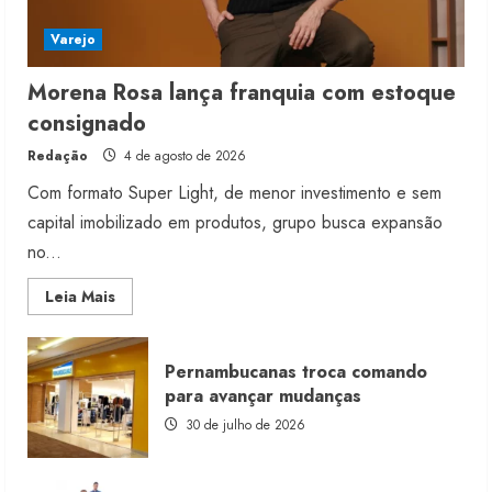
Varejo
Morena Rosa lança franquia com estoque
consignado
Redação
4 de agosto de 2026
Com formato Super Light, de menor investimento e sem
capital imobilizado em produtos, grupo busca expansão
no...
Read
Leia Mais
more
about
Morena
Rosa
Pernambucanas troca comando
lança
franquia
para avançar mudanças
com
estoque
30 de julho de 2026
consignado