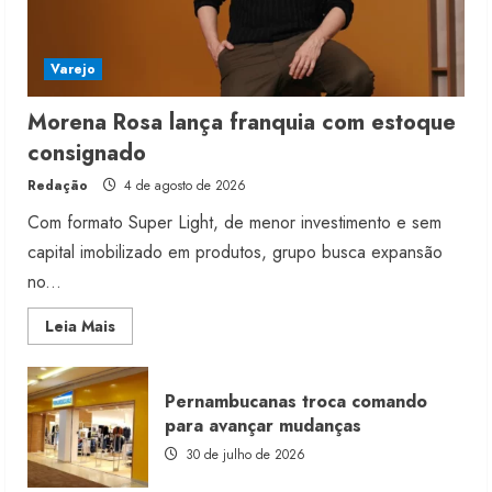
Varejo
Morena Rosa lança franquia com estoque
consignado
Redação
4 de agosto de 2026
Com formato Super Light, de menor investimento e sem
capital imobilizado em produtos, grupo busca expansão
no...
Read
Leia Mais
more
about
Morena
Rosa
Pernambucanas troca comando
lança
franquia
para avançar mudanças
com
estoque
30 de julho de 2026
consignado