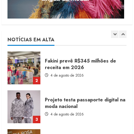
5
Renata Caixeta assume Movimento
Sou de Algodão
5 de agosto de 2026
NOTÍCIAS EM ALTA
1
Fakini prevê R$345 milhões de
receita em 2026
4 de agosto de 2026
2
Projeto testa passaporte digital na
moda nacional
4 de agosto de 2026
3