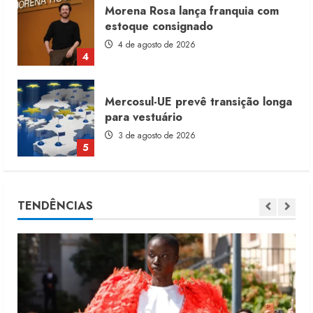
Morena Rosa lança franquia com
estoque consignado
4 de agosto de 2026
4
Mercosul-UE prevê transição longa
para vestuário
3 de agosto de 2026
5
Renata Caixeta assume Movimento
TENDÊNCIAS
Sou de Algodão
5 de agosto de 2026
1
Fakini prevê R$345 milhões de
receita em 2026