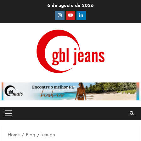
Skip
6 de agosto de 2026
to
Instagram
Youtube
Linkedin
content
Primary
Menu
Home
Blog
ken-ga