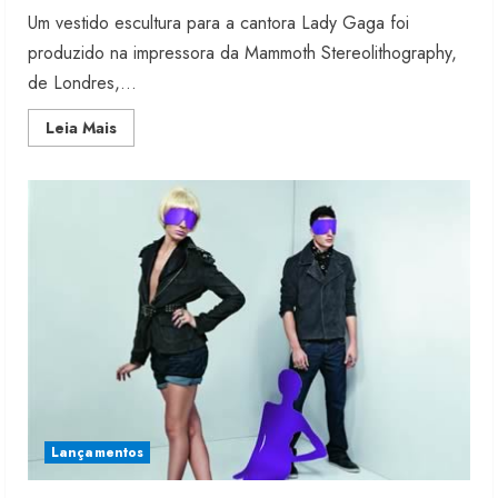
Um vestido escultura para a cantora Lady Gaga foi
produzido na impressora da Mammoth Stereolithography,
de Londres,...
Read
Leia Mais
more
about
Impressora
3D
na
alta
costura
Fakini prevê R$345 milhões de
receita em 2026
4 de agosto de 2026
Lançamentos
2