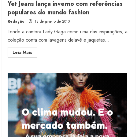
Yet Jeans lança inverno com referências
Projeto testa passaporte digital na
populares do mundo fashion
moda nacional
Redação
13 de janeiro de 2010
4 de agosto de 2026
3
Tendo a cantora Lady Gaga como uma das inspirações, a
coleção conta com lavagens delavê e jaquetas...
Morena Rosa lança franquia com
Read
Leia Mais
estoque consignado
more
about
4 de agosto de 2026
Yet
4
Jeans
lança
inverno
com
referências
Mercosul-UE prevê transição longa
populares
para vestuário
do
mundo
fashion
3 de agosto de 2026
5
Renata Caixeta assume Movimento
Sou de Algodão