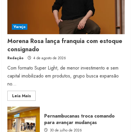
Varejo
Morena Rosa lança franquia com estoque
consignado
Redação
4 de agosto de 2026
Com formato Super Light, de menor investimento e sem
capital imobilizado em produtos, grupo busca expansão
no...
Read
Leia Mais
more
about
Morena
Rosa
Pernambucanas troca comando
lança
franquia
para avançar mudanças
com
estoque
30 de julho de 2026