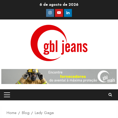
Skip
6 de agosto de 2026
to
Instagram
Youtube
Linkedin
content
Primary
Menu
Home
Blog
Lady Gaga