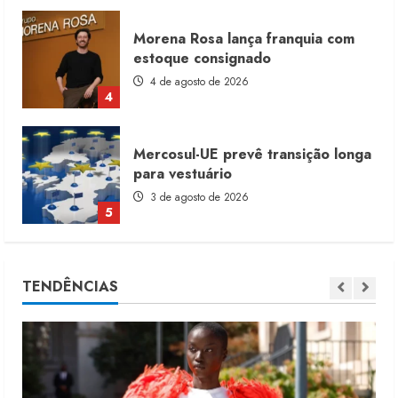
Mercosul-UE prevê transição longa
para vestuário
3 de agosto de 2026
5
Renata Caixeta assume Movimento
Sou de Algodão
5 de agosto de 2026
1
Fakini prevê R$345 milhões de
TENDÊNCIAS
receita em 2026
4 de agosto de 2026
2
Projeto testa passaporte digital na