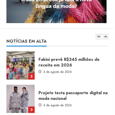
5 de agosto de 2026
1
Fakini prevê R$345 milhões de
receita em 2026
4 de agosto de 2026
NOTÍCIAS EM ALTA
2
Projeto testa passaporte digital na
moda nacional
4 de agosto de 2026
3
Morena Rosa lança franquia com
estoque consignado
4 de agosto de 2026
4