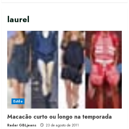
laurel
Dia dos Pais reforça retomada da
moda no varejo
7 de agosto de 2026
Estilo
2
Macacão curto ou longo na temporada
Moda vende US$63,7 bilhões em
Radar GBLjeans
23 de agosto de 2011
produtos licenciados