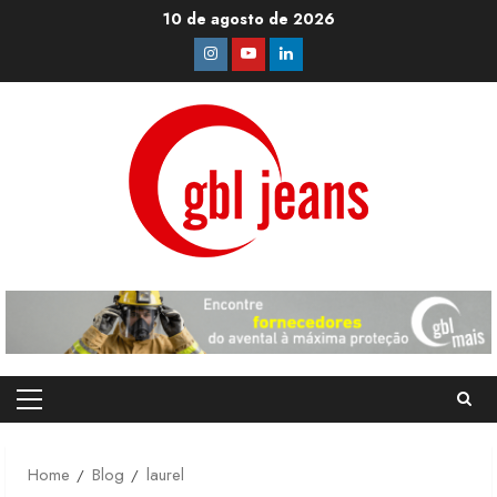
Skip
10 de agosto de 2026
to
Instagram
Youtube
Linkedin
content
Primary
Menu
Home
Blog
laurel