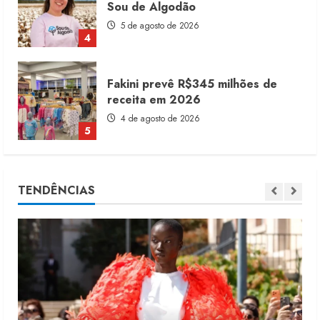
receita em 2026
4 de agosto de 2026
5
Alto Giro prevê 28 novas franquias
até fim de 2027
10 de agosto de 2026
1
Dia dos Pais reforça retomada da
TENDÊNCIAS
moda no varejo
7 de agosto de 2026
2
Moda vende US$63,7 bilhões em
produtos licenciados
6 de agosto de 2026
3