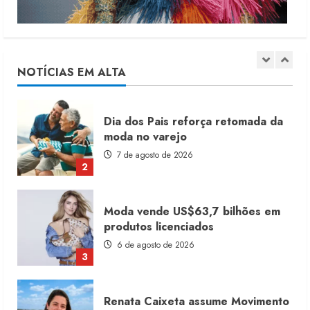
Dia dos Pais reforça retomada da
moda no varejo
7 de agosto de 2026
NOTÍCIAS EM ALTA
2
Moda vende US$63,7 bilhões em
produtos licenciados
6 de agosto de 2026
3
Renata Caixeta assume Movimento
Sou de Algodão
5 de agosto de 2026
4
Fakini prevê R$345 milhões de