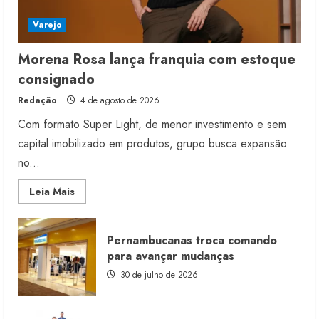
Varejo
Morena Rosa lança franquia com estoque
consignado
Redação
4 de agosto de 2026
Com formato Super Light, de menor investimento e sem
capital imobilizado em produtos, grupo busca expansão
no...
Read
Leia Mais
more
about
Morena
Rosa
Pernambucanas troca comando
lança
franquia
para avançar mudanças
com
estoque
30 de julho de 2026
consignado