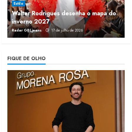
Estilo
Walter Rodrigues desenha o mapa do
Renata Caixeta assume Movimento
inverno 2027
r
Sou de Algodão
Radar GBLjeans
17 de julho de 2026
J
5 de agosto de 2026
4
Fakini prevê R$345 milhões de
FIQUE DE OLHO
receita em 2026
4 de agosto de 2026
5