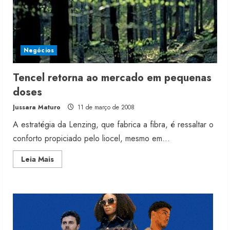
Moda vende US$63,7 bilhões em
produtos licenciados
6 de agosto de 2026
Negócios
2
Tencel retorna ao mercado em pequenas
Renata Caixeta assume Movimento
doses
Sou de Algodão
Jussara Maturo
11 de março de 2008
5 de agosto de 2026
3
A estratégia da Lenzing, que fabrica a fibra, é ressaltar o
conforto propiciado pelo liocel, mesmo em...
Fakini prevê R$345 milhões de
Read
Leia Mais
receita em 2026
more
about
4 de agosto de 2026
Tencel
4
retorna
ao
mercado
em
pequenas
Projeto testa passaporte digital na
doses