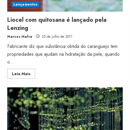
Lançamentos
Liocel com quitosana é lançado pela
Lenzing
Marcos Mafra
25 de julho de 2011
Fabricante diz que substância obtida do caranguejo tem
propriedades que ajudam na hidratação da pele, quando
o...
Read
Leia Mais
more
about
Liocel
com
quitosana
é
lançado
pela
Lenzing