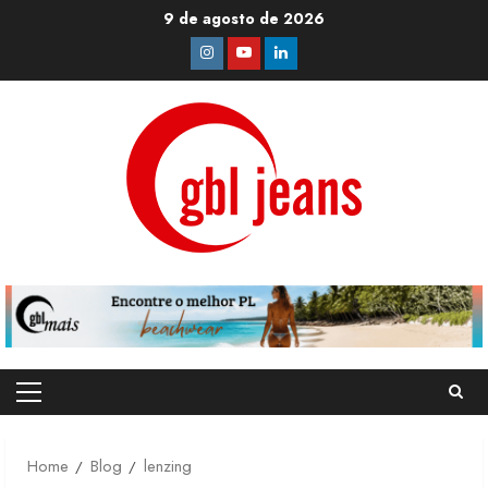
Skip
9 de agosto de 2026
to
Instagram
Youtube
Linkedin
content
Primary
Menu
Home
Blog
lenzing