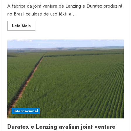
A fábrica da joint venture de Lenzing e Duratex produzirá
no Brasil celulose de uso têxtil a...
Read
Leia Mais
more
about
Brasil
terá
celulose
de
uso
têxtil
em
2022
Internacional
Duratex e Lenzing avaliam joint venture