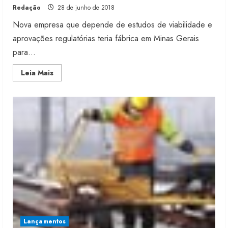
Redação
28 de junho de 2018
Nova empresa que depende de estudos de viabilidade e
aprovações regulatórias teria fábrica em Minas Gerais
para...
Read
Leia Mais
more
about
Duratex
e
Lenzing
avaliam
joint
venture
Lançamentos