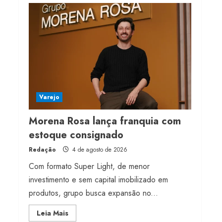
milhões de receita em
2026
4 de agosto de 2026
4
Projeto testa passaporte
digital na moda nacional
4 de agosto de 2026
Varejo
5
Morena Rosa lança franquia com
estoque consignado
Redação
4 de agosto de 2026
Com formato Super Light, de menor
investimento e sem capital imobilizado em
produtos, grupo busca expansão no...
Read
Leia Mais
more