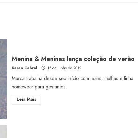
Menina & Meninas lança coleção de verão
Karen Cabral
15 de junho de 2012
Marca trabalha desde seu início com jeans, malhas e linha
homewear para gestantes.
Read
Leia Mais
more
about
Menina
&
Meninas
lança
coleção
de
verão