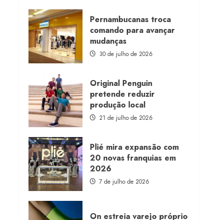
about
Morena
Rosa
Pernambucanas troca
lança
comando para avançar
franquia
com
mudanças
estoque
consignado
30 de julho de 2026
Original Penguin
pretende reduzir
produção local
21 de julho de 2026
Plié mira expansão com
20 novas franquias em
2026
7 de julho de 2026
On estreia varejo próprio