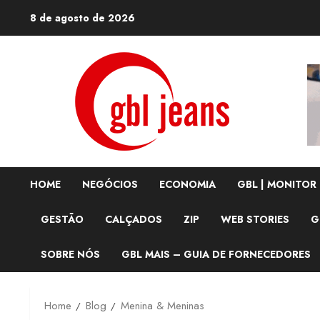
Skip
8 de agosto de 2026
to
content
HOME
NEGÓCIOS
ECONOMIA
GBL | MONITOR
GESTÃO
CALÇADOS
ZIP
WEB STORIES
G
SOBRE NÓS
GBL MAIS – GUIA DE FORNECEDORES
Home
Blog
Menina & Meninas