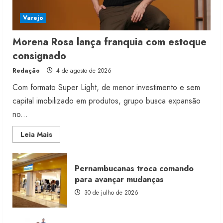
Varejo
Morena Rosa lança franquia com estoque
consignado
Redação
4 de agosto de 2026
Com formato Super Light, de menor investimento e sem
capital imobilizado em produtos, grupo busca expansão
no...
Read
Leia Mais
more
about
Morena
Rosa
Pernambucanas troca comando
lança
franquia
para avançar mudanças
com
estoque
30 de julho de 2026
consignado