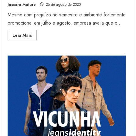
Jussara Maturo
25 de agosto de 2020
6 de agosto de 2026
2
Mesmo com prejuízo no semestre e ambiente fortemente
promocional em julho e agosto, empresa avalia que o...
Renata Caixeta assume Movimento
Read
Leia Mais
Sou de Algodão
more
about
5 de agosto de 2026
C&A
3
enxerga
momento
como
de
retomada
Fakini prevê R$345 milhões de
receita em 2026
4 de agosto de 2026
4
Projeto testa passaporte digital na
moda nacional
4 de agosto de 2026
5