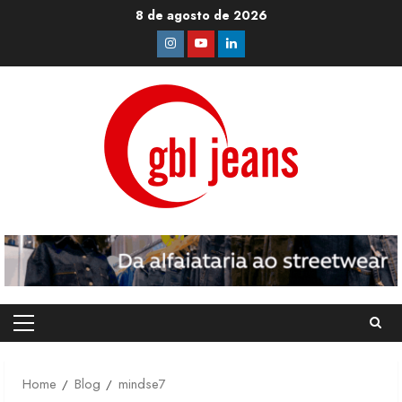
Skip
8 de agosto de 2026
to
Instagram
Youtube
Linkedin
content
Primary
Menu
Home
Blog
mindse7