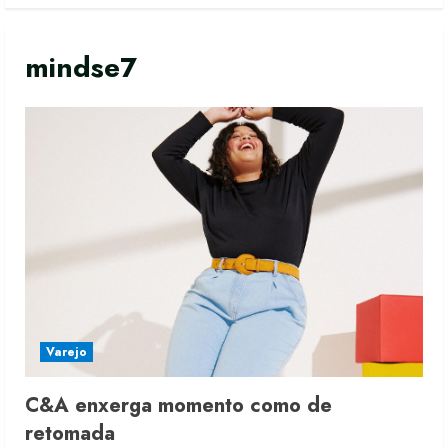
mindse7
Varejo
C&A enxerga momento como de
Moda vende US$63,7 bilhões em
retomada
produtos licenciados