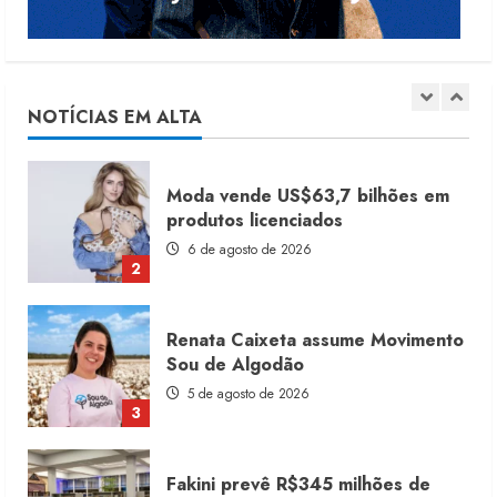
Dia dos Pais reforça retomada da
moda no varejo
7 de agosto de 2026
NOTÍCIAS EM ALTA
1
Moda vende US$63,7 bilhões em
produtos licenciados
6 de agosto de 2026
2
Renata Caixeta assume Movimento
Sou de Algodão
5 de agosto de 2026
3
Fakini prevê R$345 milhões de