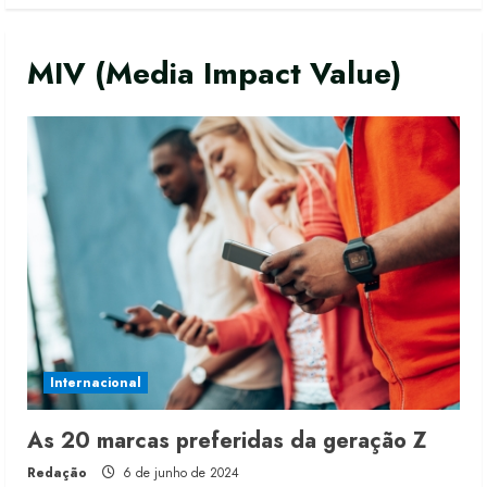
MIV (Media Impact Value)
Fakini prevê R$345 milhões de
receita em 2026
4 de agosto de 2026
2
Internacional
Projeto testa passaporte digital na
As 20 marcas preferidas da geração Z
moda nacional
Redação
6 de junho de 2024
4 de agosto de 2026