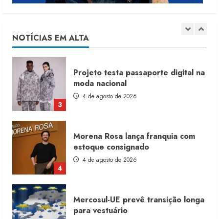
Fakini prevê R$345 milhões de
receita em 2026
4 de agosto de 2026
NOTÍCIAS EM ALTA
2
Projeto testa passaporte digital na
moda nacional
4 de agosto de 2026
3
Morena Rosa lança franquia com
estoque consignado
4 de agosto de 2026
4
Mercosul-UE prevê transição longa
para vestuário