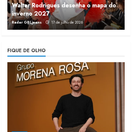
Walter Rodrigues desenha o mapa do
Morena Rosa lança franquia com
inverno 2027
r
estoque consignado
Radar GBLjeans
17 de julho de 2026
J
4 de agosto de 2026
4
Mercosul-UE prevê transição longa
FIQUE DE OLHO
para vestuário
3 de agosto de 2026
5