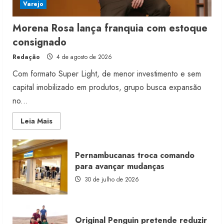
Varejo
Morena Rosa lança franquia com estoque
consignado
Redação
4 de agosto de 2026
Com formato Super Light, de menor investimento e sem
capital imobilizado em produtos, grupo busca expansão
no...
Read
Leia Mais
more
about
Morena
Rosa
Pernambucanas troca comando
lança
franquia
para avançar mudanças
com
estoque
30 de julho de 2026
consignado
Original Penguin pretende reduzir