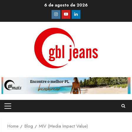
Skip
6 de agosto de 2026
to
Instagram
Youtube
Linkedin
content
Primary
Menu
Home
Blog
MIV (Media Impact Value)