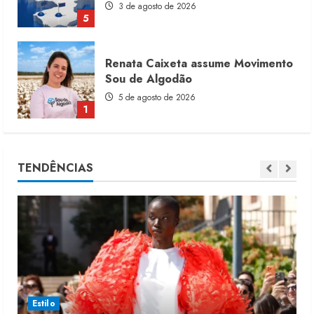
3 de agosto de 2026
5
Renata Caixeta assume Movimento
Sou de Algodão
5 de agosto de 2026
1
Fakini prevê R$345 milhões de
TENDÊNCIAS
receita em 2026
4 de agosto de 2026
2
Projeto testa passaporte digital na
moda nacional
4 de agosto de 2026
3
Estilo