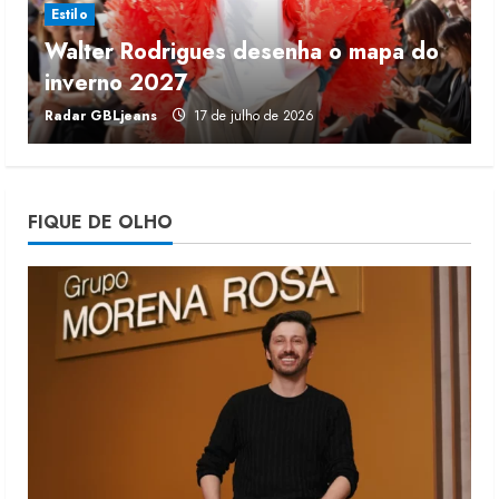
Estilo
Walter Rodrigues desenha o mapa do
Fakini prevê R$345 milhões de
inverno 2027
r
receita em 2026
Radar GBLjeans
17 de julho de 2026
J
4 de agosto de 2026
4
Projeto testa passaporte digital na
FIQUE DE OLHO
moda nacional
4 de agosto de 2026
5