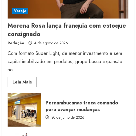
Varejo
Morena Rosa lança franquia com estoque
consignado
Redação
4 de agosto de 2026
Com formato Super Light, de menor investimento e sem
capital imobilizado em produtos, grupo busca expansão
no...
Read
Leia Mais
more
about
Morena
Rosa
Pernambucanas troca comando
lança
franquia
para avançar mudanças
com
estoque
30 de julho de 2026
consignado