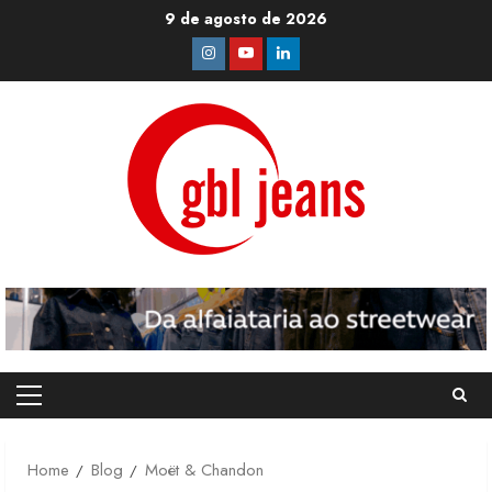
Skip
9 de agosto de 2026
to
Instagram
Youtube
Linkedin
content
Primary
Menu
Home
Blog
Moët & Chandon