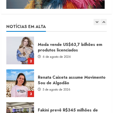
Moda vende US$63,7 bilhões em
produtos licenciados
6 de agosto de 2026
NOTÍCIAS EM ALTA
2
Renata Caixeta assume Movimento
Sou de Algodão
5 de agosto de 2026
3
Fakini prevê R$345 milhões de
receita em 2026
4 de agosto de 2026
4
Projeto testa passaporte digital na