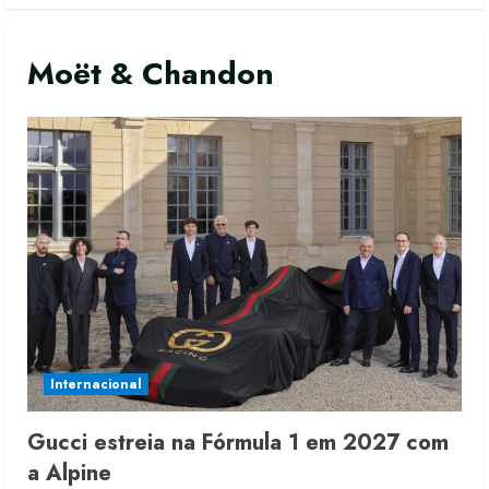
Moët & Chandon
Moda vende US$63,7 bilhões em
produtos licenciados
6 de agosto de 2026
Internacional
2
Gucci estreia na Fórmula 1 em 2027 com
Renata Caixeta assume Movimento
a Alpine
Sou de Algodão