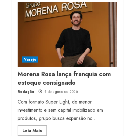
milhões de receita em
2026
4 de agosto de 2026
4
Projeto testa passaporte
digital na moda nacional
4 de agosto de 2026
Varejo
5
Morena Rosa lança franquia com
estoque consignado
Redação
4 de agosto de 2026
Com formato Super Light, de menor
investimento e sem capital imobilizado em
produtos, grupo busca expansão no...
Read
Leia Mais
more