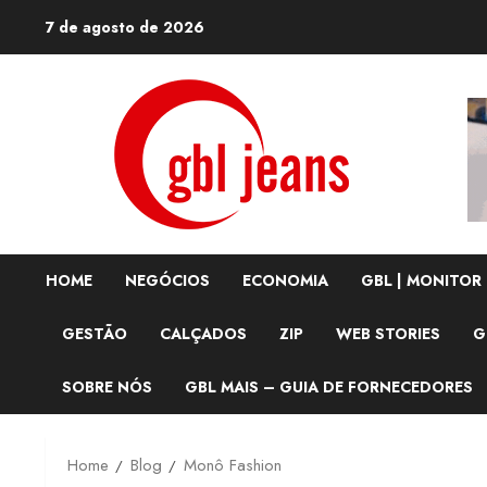
Skip
7 de agosto de 2026
to
content
HOME
NEGÓCIOS
ECONOMIA
GBL | MONITOR
GESTÃO
CALÇADOS
ZIP
WEB STORIES
G
SOBRE NÓS
GBL MAIS – GUIA DE FORNECEDORES
Home
Blog
Monô Fashion