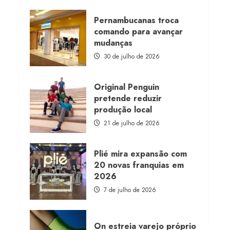
about
Morena
Rosa
Pernambucanas troca
lança
comando para avançar
franquia
com
mudanças
estoque
consignado
30 de julho de 2026
Original Penguin
pretende reduzir
produção local
21 de julho de 2026
Plié mira expansão com
20 novas franquias em
2026
7 de julho de 2026
On estreia varejo próprio