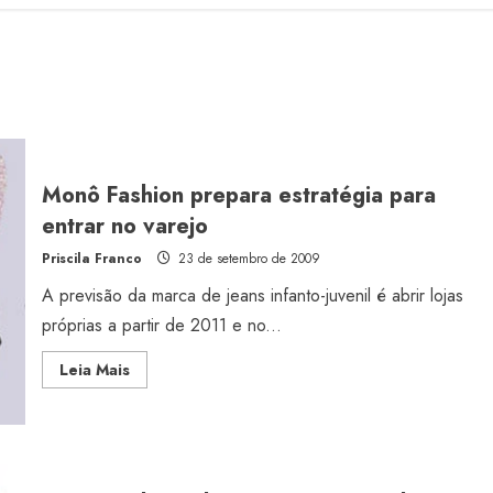
Monô Fashion prepara estratégia para
entrar no varejo
Priscila Franco
23 de setembro de 2009
A previsão da marca de jeans infanto-juvenil é abrir lojas
próprias a partir de 2011 e no...
Read
Leia Mais
more
about
Monô
Fashion
prepara
estratégia
para
entrar