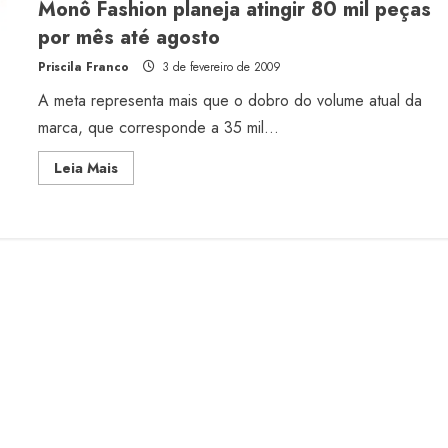
Monô Fashion planeja atingir 80 mil peças
no
varejo
por mês até agosto
Priscila Franco
3 de fevereiro de 2009
A meta representa mais que o dobro do volume atual da
marca, que corresponde a 35 mil...
Read
Leia Mais
more
about
Monô
Fashion
planeja
atingir
80
mil
peças
por
mês
até
agosto