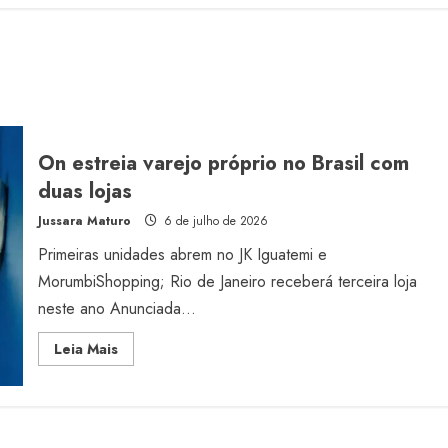
On estreia varejo próprio no Brasil com
duas lojas
Jussara Maturo
6 de julho de 2026
Primeiras unidades abrem no JK Iguatemi e
MorumbiShopping; Rio de Janeiro receberá terceira loja
neste ano Anunciada...
Read
Leia Mais
more
about
On
estreia
varejo
próprio
no