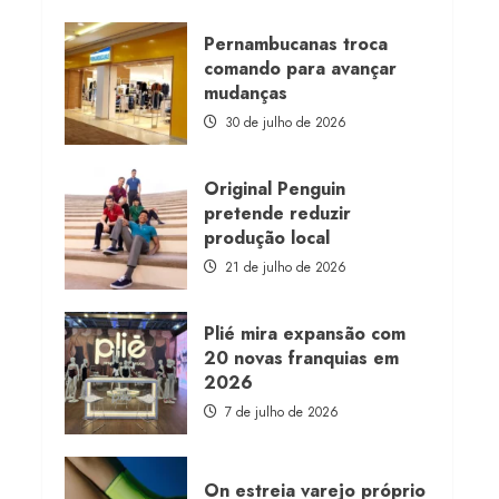
about
Morena
Rosa
Pernambucanas troca
lança
comando para avançar
franquia
com
mudanças
estoque
consignado
30 de julho de 2026
Original Penguin
pretende reduzir
produção local
21 de julho de 2026
Plié mira expansão com
20 novas franquias em
2026
7 de julho de 2026
On estreia varejo próprio