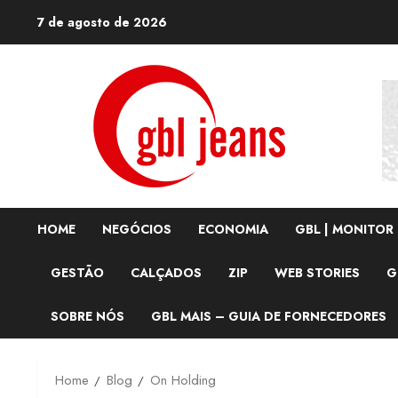
Skip
7 de agosto de 2026
to
content
HOME
NEGÓCIOS
ECONOMIA
GBL | MONITOR
GESTÃO
CALÇADOS
ZIP
WEB STORIES
G
SOBRE NÓS
GBL MAIS – GUIA DE FORNECEDORES
Home
Blog
On Holding