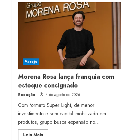
Projeto testa passaporte
digital na moda nacional
4 de agosto de 2026
4
Morena Rosa lança
franquia com estoque
consignado
Varejo
4 de agosto de 2026
5
Morena Rosa lança franquia com
estoque consignado
Redação
4 de agosto de 2026
Com formato Super Light, de menor
investimento e sem capital imobilizado em
produtos, grupo busca expansão no...
Read
Leia Mais
more