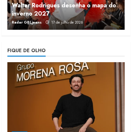
Walter Rodrigues desenha o mapa do
Fakini prevê R$345 milhões de
inverno 2027
r
receita em 2026
Radar GBLjeans
17 de julho de 2026
J
4 de agosto de 2026
4
Projeto testa passaporte digital na
FIQUE DE OLHO
moda nacional
4 de agosto de 2026
5