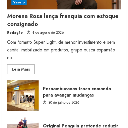
Varejo
Morena Rosa lança franquia com estoque
consignado
Redação
4 de agosto de 2026
Com formato Super Light, de menor investimento e sem
capital imobilizado em produtos, grupo busca expansão
no...
Read
Leia Mais
more
about
Morena
Rosa
Pernambucanas troca comando
lança
franquia
para avançar mudanças
com
estoque
30 de julho de 2026
consignado
Original Penguin pretende reduzir