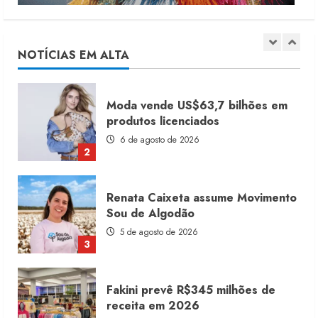
Moda vende US$63,7 bilhões em
produtos licenciados
6 de agosto de 2026
NOTÍCIAS EM ALTA
2
Renata Caixeta assume Movimento
Sou de Algodão
5 de agosto de 2026
3
Fakini prevê R$345 milhões de
receita em 2026
4 de agosto de 2026
4
Projeto testa passaporte digital na
moda nacional