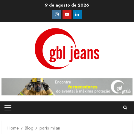
Skip
9 de agosto de 2026
to
Instagram
Youtube
Linkedin
content
Primary
Menu
Home
Blog
paris milan