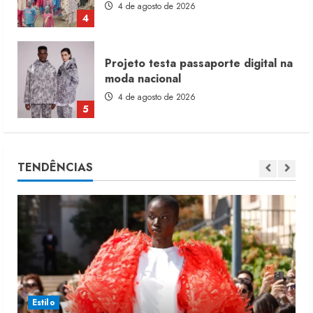
4 de agosto de 2026
5
Dia dos Pais reforça retomada da
moda no varejo
7 de agosto de 2026
1
Moda vende US$63,7 bilhões em
TENDÊNCIAS
produtos licenciados
6 de agosto de 2026
2
Renata Caixeta assume Movimento
Sou de Algodão
5 de agosto de 2026
3
Estilo