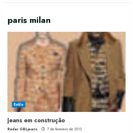
paris milan
Moda vende US$63,7 bilhões em
produtos licenciados
6 de agosto de 2026
2
Estilo
Renata Caixeta assume Movimento
Jeans em construção
Sou de Algodão
Radar GBLjeans
7 de fevereiro de 2012
5 de agosto de 2026