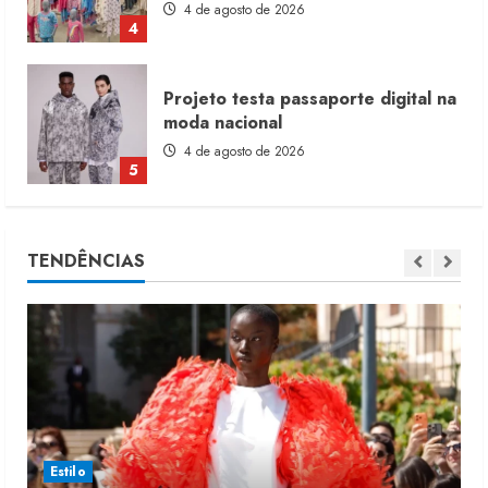
4 de agosto de 2026
4
Projeto testa passaporte digital na
moda nacional
4 de agosto de 2026
5
Dia dos Pais reforça retomada da
TENDÊNCIAS
moda no varejo
7 de agosto de 2026
1
Moda vende US$63,7 bilhões em
produtos licenciados
6 de agosto de 2026
2
Estilo