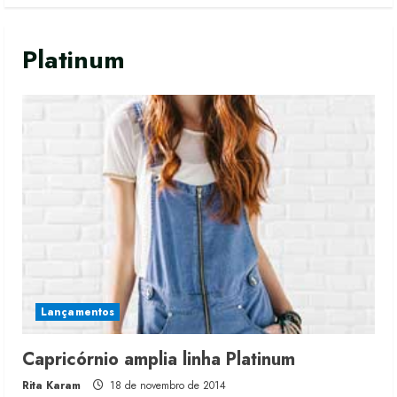
Platinum
Lançamentos
Moda vende US$63,7 bilhões em
Capricórnio amplia linha Platinum
produtos licenciados
Rita Karam
18 de novembro de 2014
6 de agosto de 2026