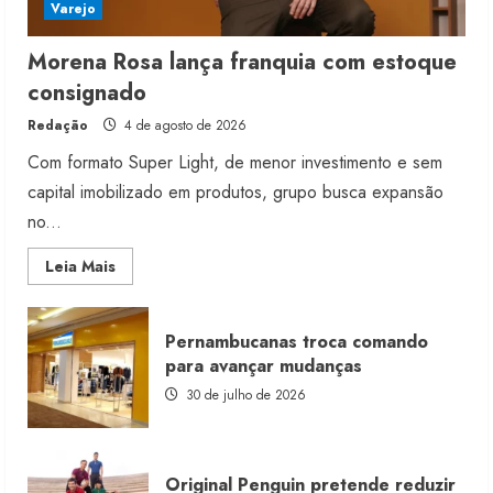
Varejo
Morena Rosa lança franquia com estoque
consignado
Redação
4 de agosto de 2026
Com formato Super Light, de menor investimento e sem
capital imobilizado em produtos, grupo busca expansão
no...
Read
Leia Mais
more
about
Morena
Rosa
Pernambucanas troca comando
lança
franquia
para avançar mudanças
com
estoque
30 de julho de 2026
consignado
Original Penguin pretende reduzir