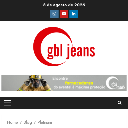
Skip
8 de agosto de 2026
to
Instagram
Youtube
Linkedin
content
Primary
Menu
Home
Blog
Platinum