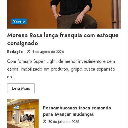
Varejo
Morena Rosa lança franquia com estoque
consignado
Redação
4 de agosto de 2026
Com formato Super Light, de menor investimento e sem
capital imobilizado em produtos, grupo busca expansão
no...
Read
Leia Mais
more
about
Morena
Rosa
Pernambucanas troca comando
lança
franquia
para avançar mudanças
com
estoque
30 de julho de 2026
consignado