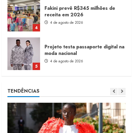
Projeto testa passaporte digital na
moda nacional
4 de agosto de 2026
5
Dia dos Pais reforça retomada da
moda no varejo
7 de agosto de 2026
1
Moda vende US$63,7 bilhões em
TENDÊNCIAS
produtos licenciados
6 de agosto de 2026
2
Renata Caixeta assume Movimento
Sou de Algodão