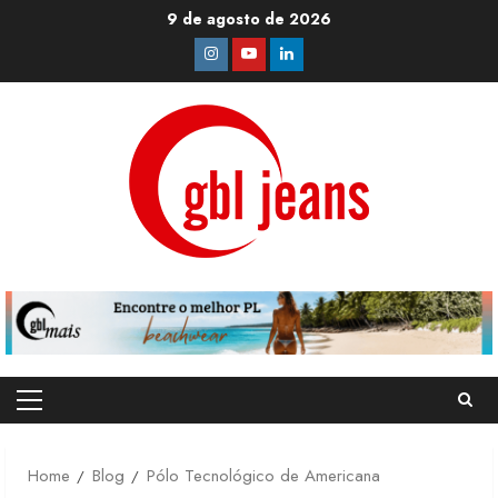
Skip
9 de agosto de 2026
to
Instagram
Youtube
Linkedin
content
Primary
Menu
Home
Blog
Pólo Tecnológico de Americana