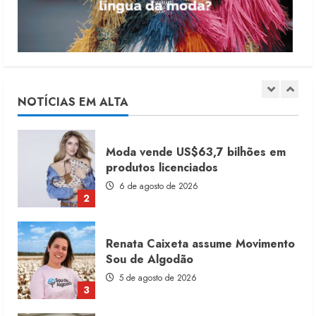
7 de agosto de 2026
1
Moda vende US$63,7 bilhões em
produtos licenciados
6 de agosto de 2026
NOTÍCIAS EM ALTA
2
Renata Caixeta assume Movimento
Sou de Algodão
5 de agosto de 2026
3
Fakini prevê R$345 milhões de
receita em 2026
4 de agosto de 2026
4