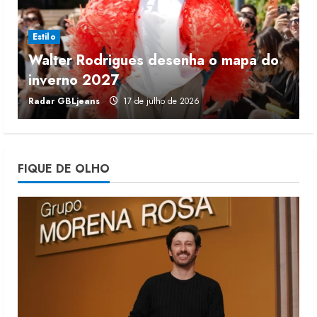
5 de agosto de 2026
3
Estilo
Walter Rodrigues desenha o mapa do
Fakini prevê R$345 milhões de
inverno 2027
r
receita em 2026
Radar GBLjeans
17 de julho de 2026
J
4 de agosto de 2026
4
Projeto testa passaporte digital na
FIQUE DE OLHO
moda nacional
4 de agosto de 2026
5