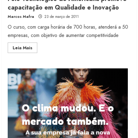
Renata Caixeta assume Movimento
capacitação em Qualidade e Inovação
Sou de Algodão
Marcos Mafra
23 de março de 2011
5 de agosto de 2026
3
O curso, com carga horária de 700 horas, atenderá a 50
empresas, com objetivo de aumentar competitividade
Fakini prevê R$345 milhões de
Read
Leia Mais
receita em 2026
more
about
4 de agosto de 2026
Pólo
4
Tecnológico
de
Americana
promove
capacitação
Projeto testa passaporte digital na
em
moda nacional
Qualidade
e
Inovação
4 de agosto de 2026
5
Dia dos Pais reforça retomada da
moda no varejo