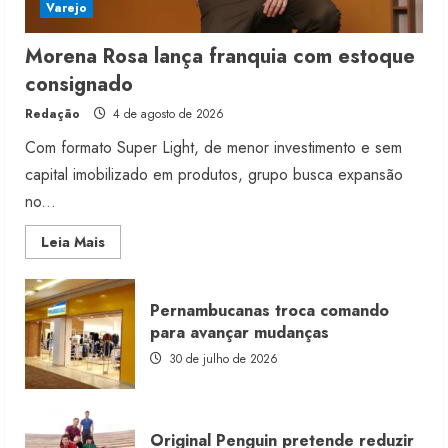
Varejo
Morena Rosa lança franquia com estoque
consignado
Redação
4 de agosto de 2026
Com formato Super Light, de menor investimento e sem
capital imobilizado em produtos, grupo busca expansão
no...
Read
Leia Mais
more
about
Morena
Rosa
Pernambucanas troca comando
lança
franquia
para avançar mudanças
com
estoque
30 de julho de 2026
consignado
Original Penguin pretende reduzir