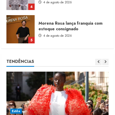
4 de agosto de 2026
4
Morena Rosa lança franquia com
estoque consignado
4 de agosto de 2026
5
Moda vende US$63,7 bilhões em
TENDÊNCIAS
produtos licenciados
6 de agosto de 2026
1
Renata Caixeta assume Movimento
Sou de Algodão
5 de agosto de 2026
2
Estilo