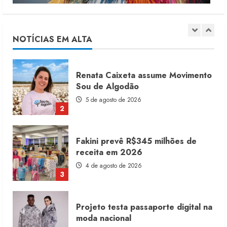
Moda vende US$63,7 bilhões em
produtos licenciados
6 de agosto de 2026
NOTÍCIAS EM ALTA
1
Renata Caixeta assume Movimento
Sou de Algodão
5 de agosto de 2026
2
Fakini prevê R$345 milhões de
receita em 2026
4 de agosto de 2026
3
Projeto testa passaporte digital na
moda nacional