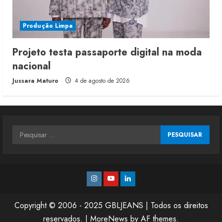
Produção Limpa
Projeto testa passaporte digital na moda
nacional
Jussara Maturo
4 de agosto de 2026
Pesquisar
por:
Instagram
Youtube
Linkedin
Copyright © 2006 - 2025 GBLJEANS | Todos os direitos
reservados.
|
MoreNews
by AF themes.