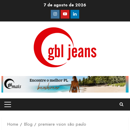
Skip
7 de agosto de 2026
to
Instagram
Youtube
Linkedin
content
Primary
Menu
Home
Blog
premiere vsion são paulo