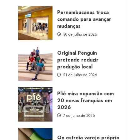
about
Morena
Rosa
Pernambucanas troca
lança
comando para avançar
franquia
com
mudanças
estoque
consignado
30 de julho de 2026
Original Penguin
pretende reduzir
produção local
21 de julho de 2026
Plié mira expansão com
20 novas franquias em
2026
7 de julho de 2026
On estreia varejo próprio