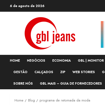
Skip
6 de agosto de 2026
to
content
HOME
NEGÓCIOS
ECONOMIA
GBL | MONITOR
GESTÃO
CALÇADOS
ZIP
WEB STORIES
G
SOBRE NÓS
GBL MAIS – GUIA DE FORNECEDORES
Home
Blog
programa de retomada da moda