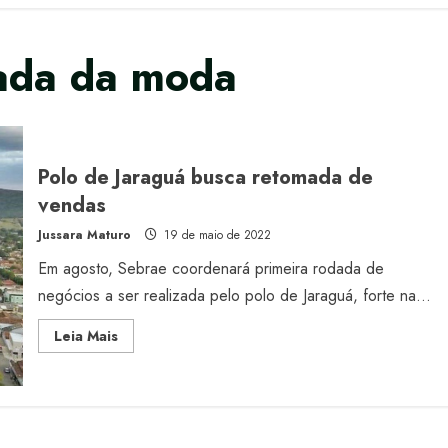
ada da moda
Polo de Jaraguá busca retomada de
vendas
Jussara Maturo
19 de maio de 2022
Em agosto, Sebrae coordenará primeira rodada de
negócios a ser realizada pelo polo de Jaraguá, forte na...
Read
Leia Mais
more
about
Polo
de
Jaraguá
busca
retomada
de