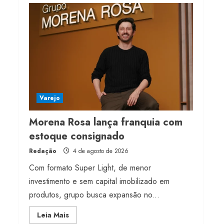
franquia com estoque
consignado
4 de agosto de 2026
4
Mercosul-UE prevê
transição longa para
vestuário
Varejo
3 de agosto de 2026
5
Morena Rosa lança franquia com
estoque consignado
Redação
4 de agosto de 2026
Com formato Super Light, de menor
investimento e sem capital imobilizado em
produtos, grupo busca expansão no...
Read
Leia Mais
more