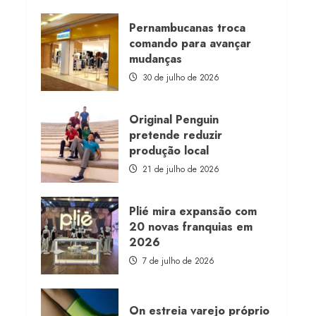
about
Morena
Rosa
Pernambucanas troca
lança
comando para avançar
franquia
com
mudanças
estoque
consignado
30 de julho de 2026
Original Penguin
pretende reduzir
produção local
21 de julho de 2026
Plié mira expansão com
20 novas franquias em
2026
7 de julho de 2026
On estreia varejo próprio