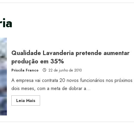
ia
Qualidade Lavanderia pretende aumentar
produção em 35%
Priscila Franco
22 de junho de 2010
A empresa vai contrata 20 novos funcionários nos próximos
dois meses, com a meta de dobrar a...
Read
Leia Mais
more
about
Qualidade
Lavanderia
pretende
aumentar
produção
em