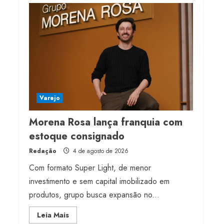
milhões de receita em
2026
4 de agosto de 2026
4
Projeto testa passaporte
digital na moda nacional
4 de agosto de 2026
Varejo
5
Morena Rosa lança franquia com
estoque consignado
Redação
4 de agosto de 2026
Com formato Super Light, de menor
investimento e sem capital imobilizado em
produtos, grupo busca expansão no...
Read
Leia Mais
more