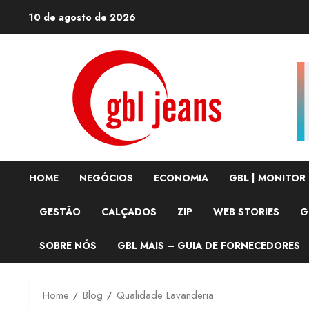
Skip
10 de agosto de 2026
to
content
HOME
NEGÓCIOS
ECONOMIA
GBL | MONITOR
GESTÃO
CALÇADOS
ZIP
WEB STORIES
G
SOBRE NÓS
GBL MAIS – GUIA DE FORNECEDORES
Home
Blog
Qualidade Lavanderia