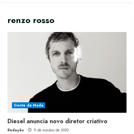
renzo rosso
Gente da Moda
Moda vende US$63,7 bilhões em
Diesel anuncia novo diretor criativo
produtos licenciados
Redação
9 de outubro de 2020
6 de agosto de 2026