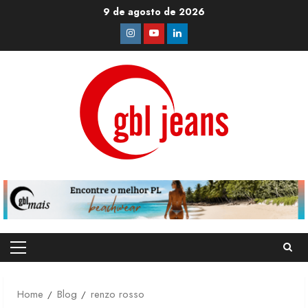
Skip
9 de agosto de 2026
to
Instagram
Youtube
Linkedin
content
Primary
Menu
Home
Blog
renzo rosso