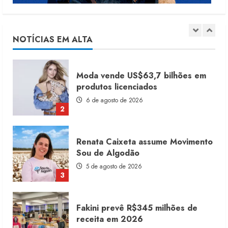
Dia dos Pais reforça retomada da
moda no varejo
7 de agosto de 2026
NOTÍCIAS EM ALTA
1
Moda vende US$63,7 bilhões em
produtos licenciados
6 de agosto de 2026
2
Renata Caixeta assume Movimento
Sou de Algodão
5 de agosto de 2026
3
Fakini prevê R$345 milhões de
receita em 2026