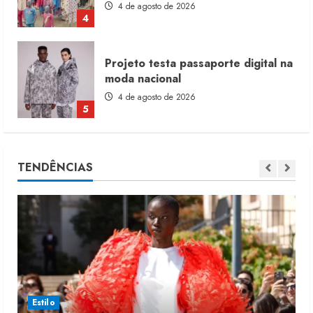
4 de agosto de 2026
4
Projeto testa passaporte digital na
moda nacional
4 de agosto de 2026
5
Dia dos Pais reforça retomada da
TENDÊNCIAS
moda no varejo
7 de agosto de 2026
1
Moda vende US$63,7 bilhões em
produtos licenciados
6 de agosto de 2026
2
Estilo