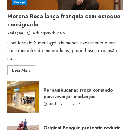
Varejo
Morena Rosa lança franquia com estoque
consignado
Redação
4 de agosto de 2026
Com formato Super Light, de menor investimento e sem
capital imobilizado em produtos, grupo busca expansão
no...
Read
Leia Mais
more
about
Morena
Rosa
Pernambucanas troca comando
lança
franquia
para avançar mudanças
com
estoque
30 de julho de 2026
consignado
Original Penguin pretende reduzir