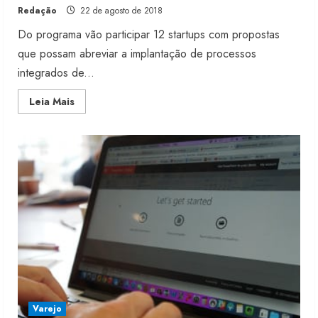
Redação
22 de agosto de 2018
Do programa vão participar 12 startups com propostas
que possam abreviar a implantação de processos
integrados de...
Read
Leia Mais
more
about
Cia
Hering
seleciona
projetos
de
inovação
Moda vende US$63,7 bilhões em
produtos licenciados
6 de agosto de 2026
2
Varejo