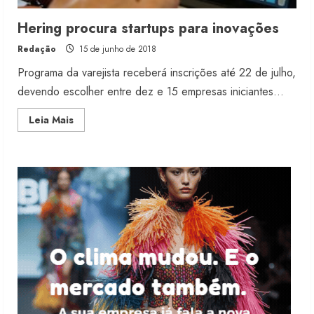
Renata Caixeta assume Movimento
Hering procura startups para inovações
Sou de Algodão
Redação
15 de junho de 2018
5 de agosto de 2026
3
Programa da varejista receberá inscrições até 22 de julho,
devendo escolher entre dez e 15 empresas iniciantes...
Fakini prevê R$345 milhões de
Read
Leia Mais
receita em 2026
more
about
4 de agosto de 2026
Hering
4
procura
startups
para
inovações
Projeto testa passaporte digital na
moda nacional
4 de agosto de 2026
5
Dia dos Pais reforça retomada da
moda no varejo