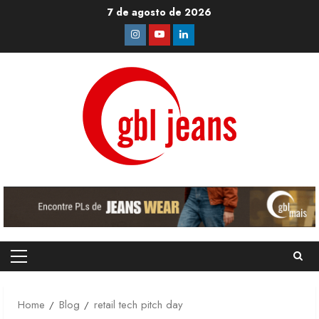
Skip
7 de agosto de 2026
to
Instagram
Youtube
Linkedin
content
Primary
Menu
Home
Blog
retail tech pitch day