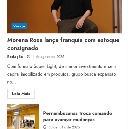
Varejo
Morena Rosa lança franquia com estoque
consignado
Redação
4 de agosto de 2026
Com formato Super Light, de menor investimento e sem
capital imobilizado em produtos, grupo busca expansão
no...
Read
Leia Mais
more
about
Morena
Rosa
Pernambucanas troca comando
lança
franquia
para avançar mudanças
com
estoque
30 de julho de 2026